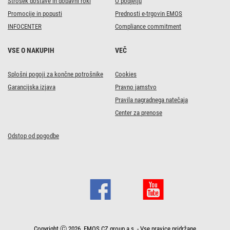
Strošek dostave in dobavni roki
O podjetju
Promocije in popusti
Prednosti e-trgovin EMOS
INFOCENTER
Compliance commitment
VSE O NAKUPIH
VEČ
Splošni pogoji za končne potrošnike
Cookies
Garancijska izjava
Pravno jamstvo
Pravila nagradnega natečaja
Center za prenose
Odstop od pogodbe
Copyright Ⓒ 2026, EMOS CZ group a.s. - Vse pravice pridržane