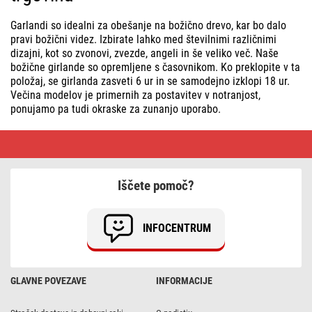
Garlandi so idealni za obešanje na božično drevo, kar bo dalo
pravi božični videz. Izbirate lahko med številnimi različnimi
dizajni, kot so zvonovi, zvezde, angeli in še veliko več. Naše
božične girlande so opremljene s časovnikom. Ko preklopite v ta
položaj, se girlanda zasveti 6 ur in se samodejno izklopi 18 ur.
Večina modelov je primernih za postavitev v notranjost,
ponujamo pa tudi okraske za zunanjo uporabo.
Božične
girlande
•
Zanesljiva
e-
Iščete pomoč?
trgovina
INFOCENTRUM
GLAVNE POVEZAVE
INFORMACIJE