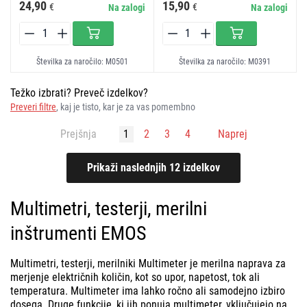
24,90
15,90
€
€
Na zalogi
Na zalogi
Številka za naročilo: M0501
Številka za naročilo: M0391
Težko izbrati? Preveč izdelkov?
Preveri filtre
, kaj je tisto, kar je za vas pomembno
Prejšnja
1
2
3
4
Naprej
Multimetri, testerji, merilni
inštrumenti EMOS
Multimetri, testerji, merilniki Multimeter je merilna naprava za
merjenje električnih količin, kot so upor, napetost, tok ali
temperatura. Multimeter ima lahko ročno ali samodejno izbiro
dosega. Druge funkcije, ki jih ponuja multimeter, vključujejo na