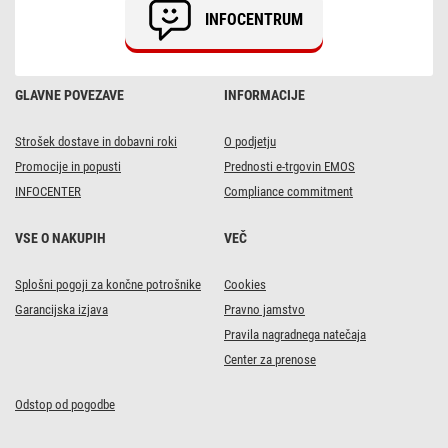
INFOCENTRUM
GLAVNE POVEZAVE
INFORMACIJE
Strošek dostave in dobavni roki
O podjetju
Promocije in popusti
Prednosti e-trgovin EMOS
INFOCENTER
Compliance commitment
VSE O NAKUPIH
VEČ
Splošni pogoji za končne potrošnike
Cookies
Garancijska izjava
Pravno jamstvo
Pravila nagradnega natečaja
Center za prenose
Odstop od pogodbe