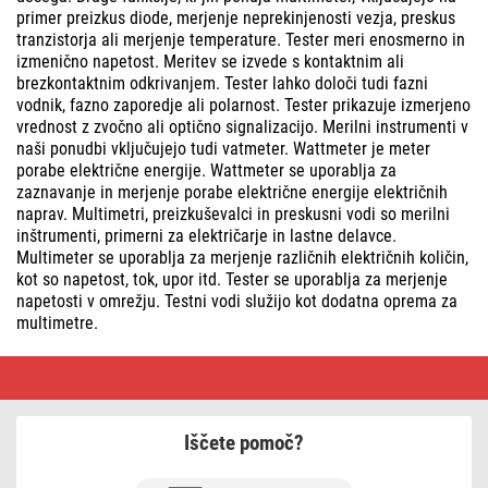
primer preizkus diode, merjenje neprekinjenosti vezja, preskus
tranzistorja ali merjenje temperature. Tester meri enosmerno in
izmenično napetost. Meritev se izvede s kontaktnim ali
brezkontaktnim odkrivanjem. Tester lahko določi tudi fazni
vodnik, fazno zaporedje ali polarnost. Tester prikazuje izmerjeno
vrednost z zvočno ali optično signalizacijo. Merilni instrumenti v
naši ponudbi vključujejo tudi vatmeter. Wattmeter je meter
porabe električne energije. Wattmeter se uporablja za
zaznavanje in merjenje porabe električne energije električnih
naprav. Multimetri, preizkuševalci in preskusni vodi so merilni
inštrumenti, primerni za električarje in lastne delavce.
Multimeter se uporablja za merjenje različnih električnih količin,
kot so napetost, tok, upor itd. Tester se uporablja za merjenje
napetosti v omrežju. Testni vodi služijo kot dodatna oprema za
multimetre.
Multimetri,
testerji,
merilni
inštrumenti
EMOS
Iščete pomoč?