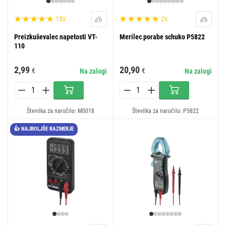
18x
2x
Preizkuševalec napetosti VT-
Merilec porabe schuko P5822
110
2,99
20,90
€
€
Na zalogi
Na zalogi
Številka za naročilo: M0018
Številka za naročilo: P5822
👍 NAJBOLJŠE RAZMERJE