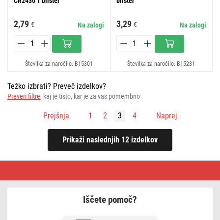
CR2430 1 blister
blister
2,79
3,29
€
€
Na zalogi
Na zalogi
Številka za naročilo: B15301
Številka za naročilo: B15231
Težko izbrati? Preveč izdelkov?
Preveri filtre
, kaj je tisto, kar je za vas pomembno
Prejšnja
1
2
3
4
Naprej
Litijeva
baterija
Iščete pomoč?