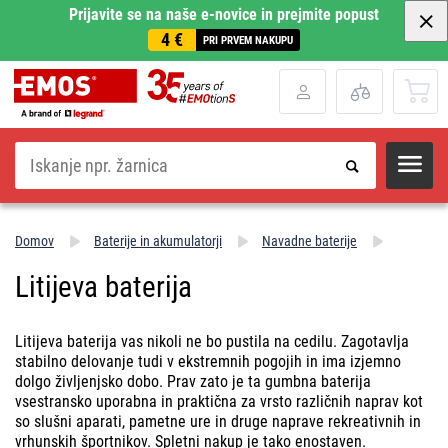
Prijavite se na naše e-novice in prejmite popust
4 €
PRI PRVEM NAKUPU
Iskanje
Domov
Baterije in akumulatorji
Navadne baterije
Litijeva baterija
Litijeva baterija vas nikoli ne bo pustila na cedilu. Zagotavlja
stabilno delovanje tudi v ekstremnih pogojih in ima izjemno
dolgo življenjsko dobo. Prav zato je ta gumbna baterija
vsestransko uporabna in praktična za vrsto različnih naprav kot
so slušni aparati, pametne ure in druge naprave rekreativnih in
vrhunskih športnikov. Spletni nakup je tako enostaven.