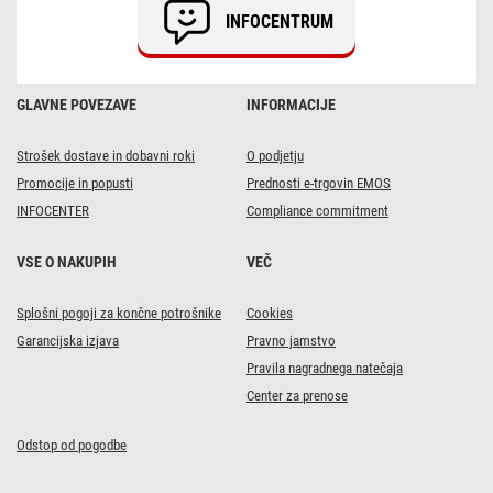
INFOCENTRUM
GLAVNE POVEZAVE
INFORMACIJE
Strošek dostave in dobavni roki
O podjetju
Promocije in popusti
Prednosti e-trgovin EMOS
INFOCENTER
Compliance commitment
VSE O NAKUPIH
VEČ
Splošni pogoji za končne potrošnike
Cookies
Garancijska izjava
Pravno jamstvo
Pravila nagradnega natečaja
Center za prenose
Odstop od pogodbe