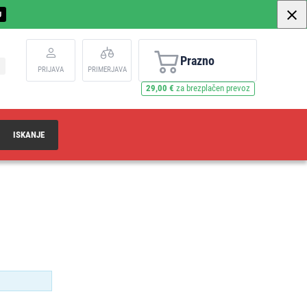
U
Prazno
PRIJAVA
PRIMERJAVA
29,00 €
za brezplačen prevoz
ISKANJE