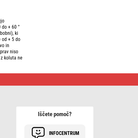
čjo
 do + 60 °
bobni), ki
 od + 5 do
vo in
aprav niso
 z koluta ne
Iščete pomoč?
INFOCENTRUM