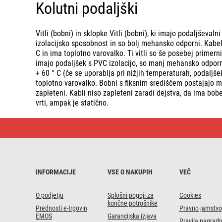
Kolutni podaljški
Vitli (bobni) in sklopke Vitli (bobni), ki imajo podaljševaln
izolacijsko sposobnost in so bolj mehansko odporni. Kabel
C in ima toplotno varovalko. Ti vitli so še posebej primerni
imajo podaljšek s PVC izolacijo, so manj mehansko odporn
+ 60 ° C (če se uporablja pri nižjih temperaturah, podaljš
toplotno varovalko. Bobni s fiksnim središčem postajajo med
zapleteni. Kabli niso zapleteni zaradi dejstva, da ima bobe
vrti, ampak je statično.
Kolutni
podaljški
INFORMACIJE
VSE O NAKUPIH
VEČ
O podjetju
Splošni pogoji za
Cookies
končne potrošnike
Prednosti e-trgovin
Pravno jamstvo
EMOS
Garancijska izjava
Pravila nagrad