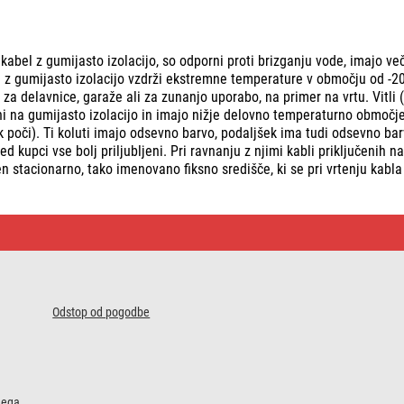
i kabel z gumijasto izolacijo, so odporni proti brizganju vode, imajo ve
 z gumijasto izolacijo vzdrži ekstremne temperature v območju od -20
 za delavnice, garaže ali za zunanjo uporabo, na primer na vrtu. Vitli (
i na gumijasto izolacijo in imajo nižje delovno temperaturno območje
ek poči). Ti koluti imajo odsevno barvo, podaljšek ima tudi odsevno bar
 kupci vse bolj priljubljeni. Pri ravnanju z njimi kabli priključenih n
n stacionarno, tako imenovano fiksno središče, ki se pri vrtenju kabla
Odstop od pogodbe
nega