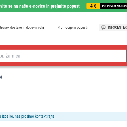
4 €
avite se na naše e-novice in prejmite popust
PRI PRVEM NAKUP
trošek dostave in dobavni roki
Promocije in popusti
INFOCENTER
ki
e izdelke, nas prosimo kontaktirajte.