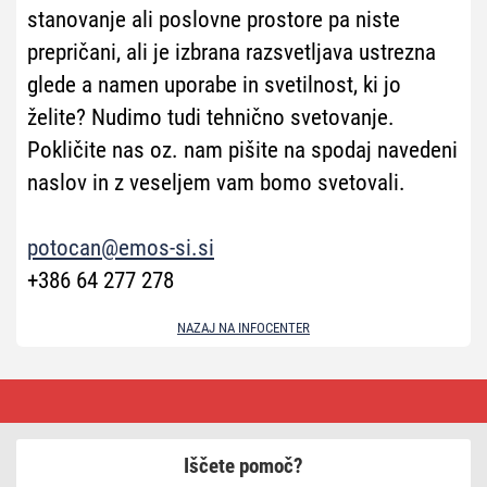
stanovanje ali poslovne prostore pa niste
prepričani, ali je izbrana razsvetljava ustrezna
glede a namen uporabe in svetilnost, ki jo
želite? Nudimo tudi tehnično svetovanje.
Pokličite nas oz. nam pišite na spodaj navedeni
naslov in z veseljem vam bomo svetovali.
potocan@emos-si.si
+386 64 277 278
NAZAJ NA INFOCENTER
Druge
storitve
za
stranke
Iščete pomoč?