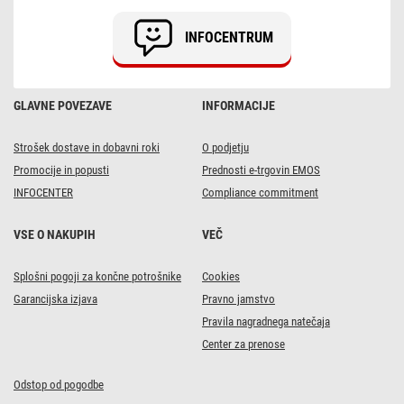
INFOCENTRUM
GLAVNE POVEZAVE
INFORMACIJE
Strošek dostave in dobavni roki
O podjetju
Promocije in popusti
Prednosti e-trgovin EMOS
INFOCENTER
Compliance commitment
VSE O NAKUPIH
VEČ
Splošni pogoji za končne potrošnike
Cookies
Garancijska izjava
Pravno jamstvo
Pravila nagradnega natečaja
Center za prenose
Odstop od pogodbe