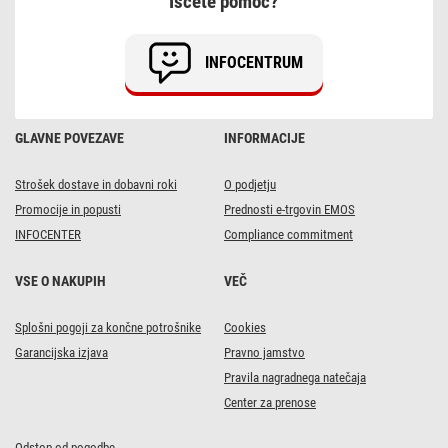
Iščete pomoč?
INFOCENTRUM
GLAVNE POVEZAVE
INFORMACIJE
Strošek dostave in dobavni roki
O podjetju
Promocije in popusti
Prednosti e-trgovin EMOS
INFOCENTER
Compliance commitment
VSE O NAKUPIH
VEČ
Splošni pogoji za končne potrošnike
Cookies
Garancijska izjava
Pravno jamstvo
Pravila nagradnega natečaja
Center za prenose
Odstop od pogodbe