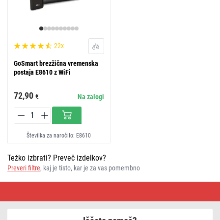
22x
GoSmart brezžična vremenska
postaja E8610 z WiFi
72,90
€
Na zalogi
Številka za naročilo: E8610
Težko izbrati? Preveč izdelkov?
Preveri filtre
, kaj je tisto, kar je za vas pomembno
Vremenska
postaja
z
WiFi