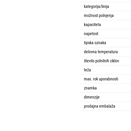
kategorija/linija
možnost polnjenja
kapaciteta
napetost
tipska oznaka
delovna temperatura
število polnilnih ciklov
teža
max. rok uporabnosti
znamka
dimenzije
prodajna embalaža