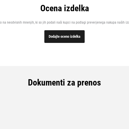
Ocena izdelka
o na neodvisnih mnenjih, ki so jih podali naši kupci na podlagi preverjenega nakupa naših iz
Dodajte oceno izdelka
Dokumenti za prenos