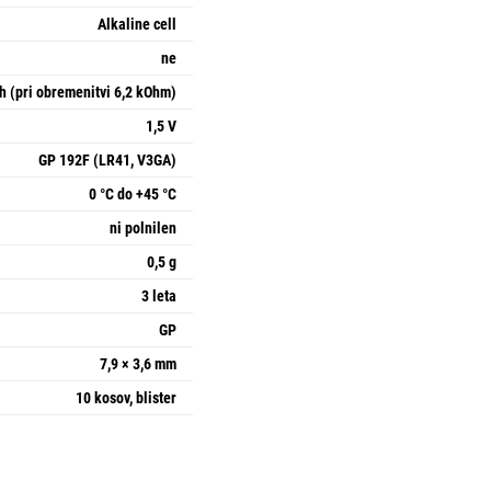
Alkaline cell
ne
 (pri obremenitvi 6,2 kOhm)
1,5 V
GP 192F (LR41, V3GA)
0 °C do +45 °C
ni polnilen
0,5 g
3 leta
GP
7,9 × 3,6 mm
10 kosov, blister