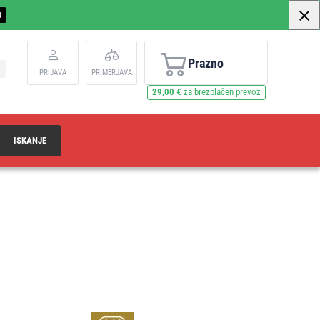
U
Prazno
PRIJAVA
PRIMERJAVA
29,00 €
za brezplačen prevoz
ISKANJE