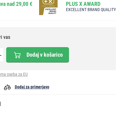
va nad 29,00 €
PLUS X AWARD
EXCELLENT BRAND QUALITY
ri vas
Dodaj v košarico
rna oseba za EU
Dodaj za primerjavo
l