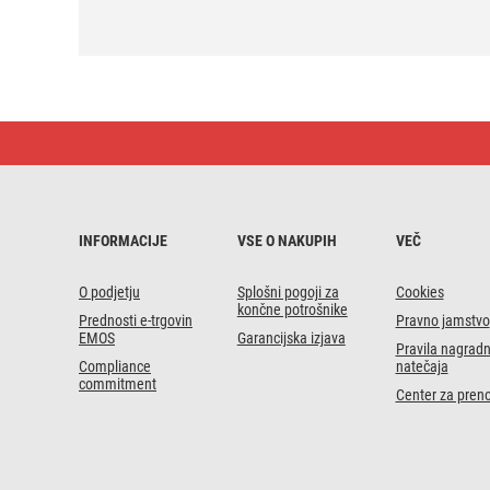
Baterija
GP
gumbna
alkalna
LR41
192F
10
INFORMACIJE
VSE O NAKUPIH
VEČ
blister
O podjetju
Splošni pogoji za
Cookies
končne potrošnike
Prednosti e-trgovin
Pravno jamstvo
EMOS
Garancijska izjava
Pravila nagrad
Compliance
natečaja
commitment
Center za pren