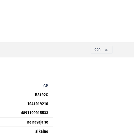
GOR
GP
B3192G
1041019210
4891199015533
ne navaja se
alkalno