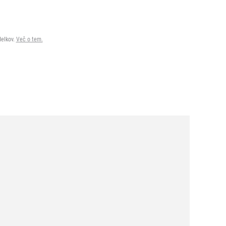
delkov.
Več o tem.