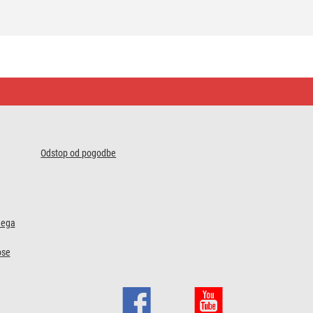
Odstop od pogodbe
nega
ose