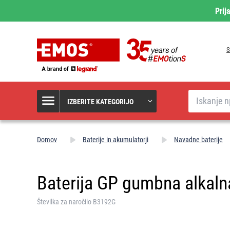
Prij
S
Iskanje
IZBERITE KATEGORIJO
Domov
Baterije in akumulatorji
Navadne baterije
Baterija GP gumbna alkaln
Številka za naročilo B3192G