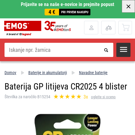
Prijavite se na naše e-novice in prejmite popust
4 €
PRI PRVEM NAKUPU
Iskanje
Domov
Baterije in akumulatorji
Navadne baterije
Baterija GP litijeva CR2025 4 blister
3x
Številka za naročilo B15254
oglejte si oceno