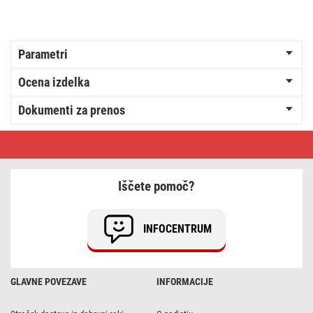
Parametri
Ocena izdelka
Dokumenti za prenos
Baterija
GP
litijeva
CR2025
4
Iščete pomoč?
blister
INFOCENTRUM
GLAVNE POVEZAVE
INFORMACIJE