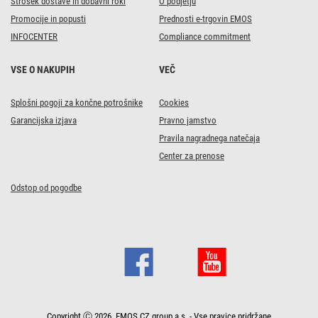
Strošek dostave in dobavni roki
O podjetju
Promocije in popusti
Prednosti e-trgovin EMOS
INFOCENTER
Compliance commitment
VSE O NAKUPIH
VEČ
Splošni pogoji za končne potrošnike
Cookies
Garancijska izjava
Pravno jamstvo
Pravila nagradnega natečaja
Center za prenose
Odstop od pogodbe
Copyright Ⓒ 2026, EMOS CZ group a.s. - Vse pravice pridržane