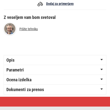
Dodaj za primerjavo
Z veseljem vam bom svetoval
Pišite tehniku
Opis
Parametri
Ocena izdelka
Dokumenti za prenos
Baterija
GP
SUPER
alkalna