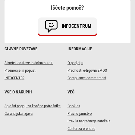
LR14
Iščete pomoč?
C
2
folija
INFOCENTRUM
GLAVNE POVEZAVE
INFORMACIJE
Strošek dostave in dobavni roki
O podjetju
Promocije in popusti
Prednosti e-trgovin EMOS
INFOCENTER
Compliance commitment
VSE O NAKUPIH
VEČ
Splošni pogoji za končne potrošnike
Cookies
Garancijska izjava
Pravno jamstvo
Pravila nagradnega natečaja
Center za prenose