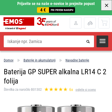
Prijavite se na naše e-novice in prejmite popust
4 €
PRI PRVEM NAKUPU
Iskanje
Domov
Baterije in akumulatorji
Navadne baterije
Baterija GP SUPER alkalna LR14 C 2
folija
6x
Številka za naročilo B01302
oglejte si oceno