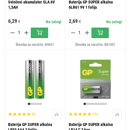
Svinčeni akumulator SLA 6V
Baterija GP SUPER alkalna
1,3AH
6LR61 9V 1 folija
6,29
2,69
€
€
Na zalogi
Na zalogi
Številka za naročilo: B9651
Številka za naročilo: B01501
8x
15x
Baterija GP SUPER alkalna
Baterija GP SUPER alkalna
LR03 AAA 2 folija
LR14 C 2 kos