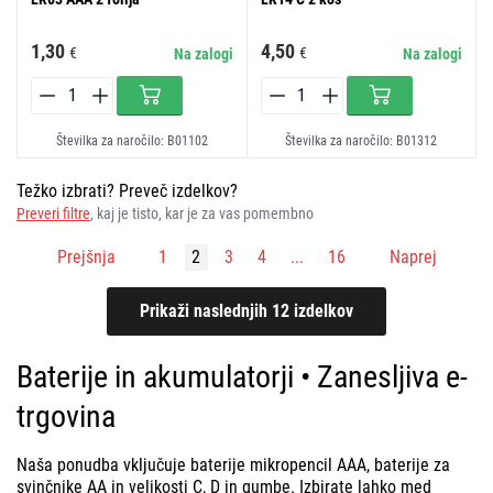
1,30
4,50
€
€
Na zalogi
Na zalogi
Številka za naročilo: B01102
Številka za naročilo: B01312
Težko izbrati? Preveč izdelkov?
Preveri filtre
, kaj je tisto, kar je za vas pomembno
Prejšnja
1
2
3
4
...
16
Naprej
Baterije in akumulatorji • Zanesljiva e-
trgovina
Naša ponudba vključuje baterije mikropencil AAA, baterije za
svinčnike AA in velikosti C, D in gumbe. Izbirate lahko med