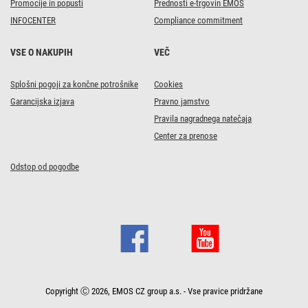
Promocije in popusti
Prednosti e-trgovin EMOS
INFOCENTER
Compliance commitment
VSE O NAKUPIH
VEČ
Splošni pogoji za končne potrošnike
Cookies
Garancijska izjava
Pravno jamstvo
Pravila nagradnega natečaja
Center za prenose
Odstop od pogodbe
Copyright Ⓒ 2026, EMOS CZ group a.s. - Vse pravice pridržane