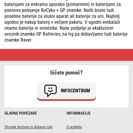
baterijami za enkratno uporabo (primarnimi) in baterijami za
ponovno polnjenje ReCyko + GP znamke. Našli boste tudi
posebne baterije za slušni aparat ali baterije za uro. Najbolj
ugodno je nakup baterij v večjem paketu. V ugodni embalaži
imamo baterije in svinčnike. Naše podjetje je ekskluzivni
uvoznik znamke GP Batteries, na trg pa dobavljamo tudi baterije
znamke Raver.
Baterije
in
akumulatorji
•
Zanesljiva
Iščete pomoč?
e-
trgovina
INFOCENTRUM
GLAVNE POVEZAVE
INFORMACIJE
Strošek dostave in dobavni roki
O podjetju