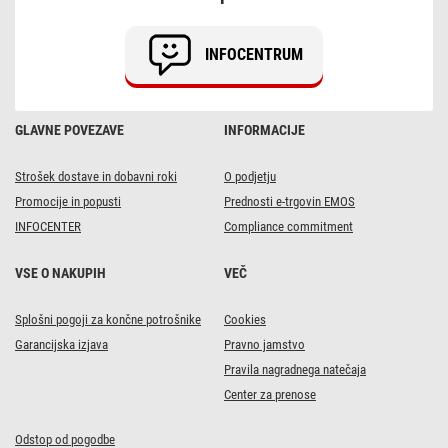
INFOCENTRUM
GLAVNE POVEZAVE
INFORMACIJE
Strošek dostave in dobavni roki
O podjetju
Promocije in popusti
Prednosti e-trgovin EMOS
INFOCENTER
Compliance commitment
VSE O NAKUPIH
VEČ
Splošni pogoji za končne potrošnike
Cookies
Garancijska izjava
Pravno jamstvo
Pravila nagradnega natečaja
Center za prenose
Odstop od pogodbe