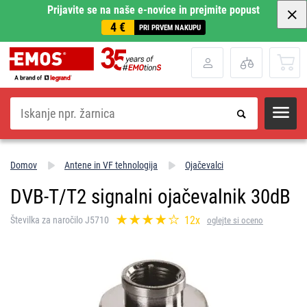
Prijavite se na naše e-novice in prejmite popust
4 €
PRI PRVEM NAKUPU
Iskanje
Domov
Antene in VF tehnologija
Ojačevalci
DVB-T/T2 signalni ojačevalnik 30dB
12x
Številka za naročilo J5710
oglejte si oceno