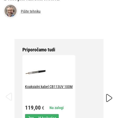
Pišite tehniku
Priporočamo tudi
Koaksialni kabel CB113UV 100M
Usmerni
9,81 
119,00
€
Na zalogi
10,9