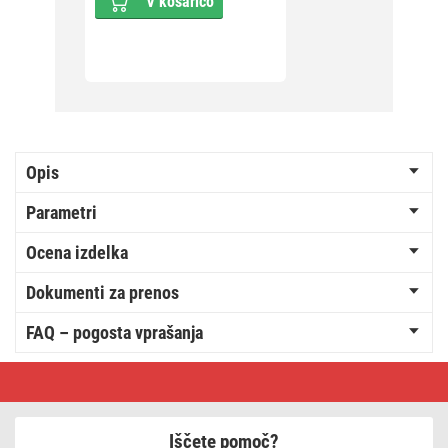
V košarico
Opis
Parametri
Ocena izdelka
Dokumenti za prenos
FAQ – pogosta vprašanja
DVB-
T/T2
signalni
ojačevalnik
30dB
Iščete pomoč?