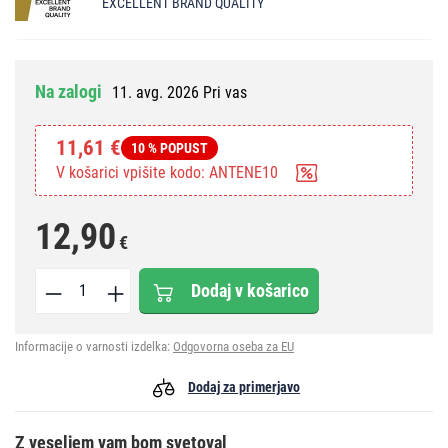
EXCELLENT BRAND QUALITY
Na zalogi
11. avg. 2026 Pri vas
11,61 €
10 % POPUST
V košarici vpišite kodo: ANTENE10
12,90
€
Dodaj v košarico
Informacije o varnosti izdelka:
Odgovorna oseba za EU
Dodaj za primerjavo
Z veseljem vam bom svetoval