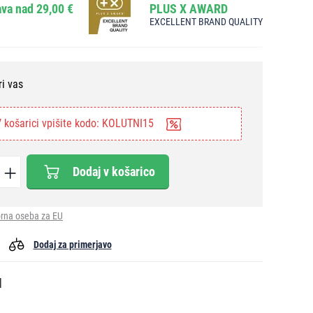
va nad 29,00 €
PLUS X AWARD
EXCELLENT BRAND QUALITY
ri vas
 košarici vpišite kodo: KOLUTNI15
Dodaj v košarico
rna oseba za EU
Dodaj za primerjavo
l