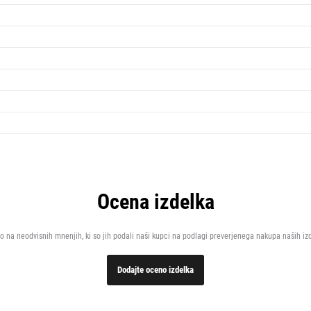
Ocena izdelka
o na neodvisnih mnenjih, ki so jih podali naši kupci na podlagi preverjenega nakupa naših iz
Dodajte oceno izdelka