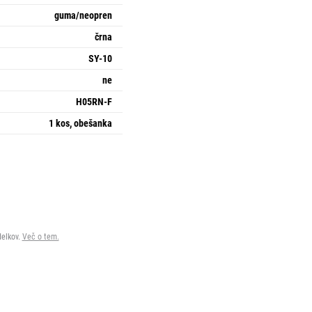
guma/neopren
črna
SY-10
ne
H05RN-F
1 kos, obešanka
delkov.
Več o tem.