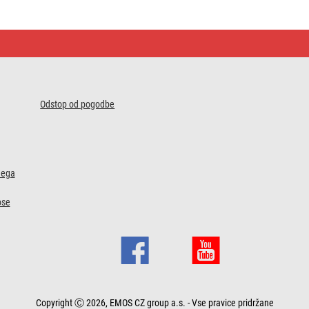
Odstop od pogodbe
nega
ose
Copyright Ⓒ 2026, EMOS CZ group a.s. - Vse pravice pridržane