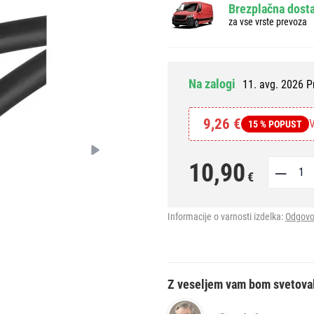
Brezplačna dosta
za vse vrste prevoza
Na zalogi
11. avg. 2026 P
9,26 €
V
15 % POPUST
10,90
€
Informacije o varnosti izdelka:
Odgovo
Z veseljem vam bom svetova