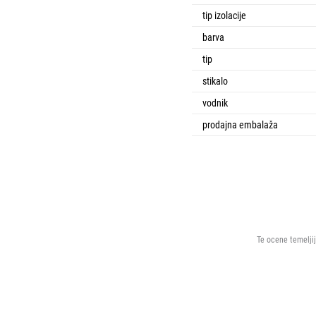
tip izolacije
barva
tip
stikalo
vodnik
prodajna embalaža
Te ocene temeljij