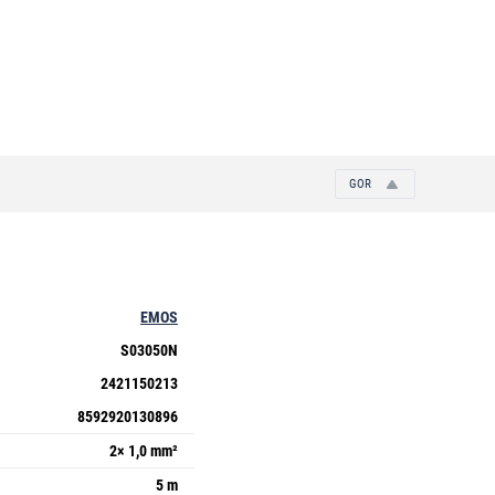
GOR
EMOS
S03050N
2421150213
8592920130896
2× 1,0 mm²
5 m