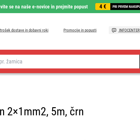
4 €
avite se na naše e-novice in prejmite popust
PRI PRVEM NAKUP
trošek dostave in dobavni roki
Promocije in popusti
INFOCENTER
en 2×1mm2, 5m, črn