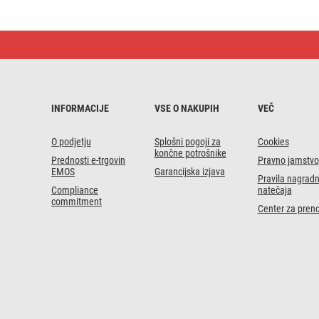
Flekso
kabel
guma/neopren
2×1mm2,
5m,
črn
INFORMACIJE
VSE O NAKUPIH
VEČ
O podjetju
Splošni pogoji za
Cookies
končne potrošnike
Prednosti e-trgovin
Pravno jamstvo
EMOS
Garancijska izjava
Pravila nagrad
Compliance
natečaja
commitment
Center za pren