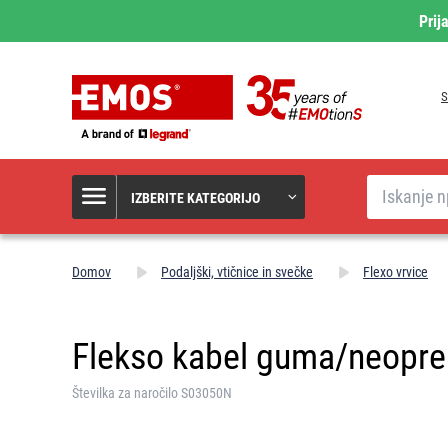
Prij
S
Iskanje
IZBERITE KATEGORIJO
Domov
Podaljški, vtičnice in svečke
Flexo vrvice
Flekso kabel guma/neopr
Številka za naročilo S03050N