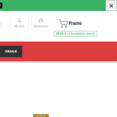
U
Prazno
PRIJAVA
PRIMERJAVA
29,00 €
za brezplačen prevoz
ISKANJE