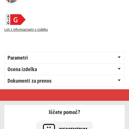
List z informacijami o izdelku
Parametri
Ocena izdelka
Dokumenti za prenos
Halogenska
žarnica
J118
140W
R7S
Iščete pomoč?
WW