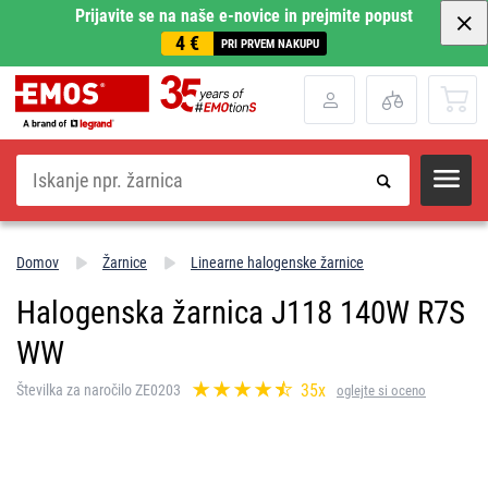
Prijavite se na naše e-novice in prejmite popust
4 €
PRI PRVEM NAKUPU
Iskanje
Domov
Žarnice
Linearne halogenske žarnice
Halogenska žarnica J118 140W R7S
WW
35x
Številka za naročilo ZE0203
oglejte si oceno