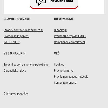
INFOCENTRUM
GLAVNE POVEZAVE
INFORMACIJE
Strošek dostave in dobavni roki
O podjetju
Promocije in popusti
Prednosti e-trgovin EMOS
INFOCENTER
Compliance commitment
VSE O NAKUPIH
VEČ
Splošni pogoji za končne potrošnike
Cookies
Garancijska izjava
Pravno jamstvo
Pravila nagradnega natečaja
Center za prenose
Odstop od pogodbe