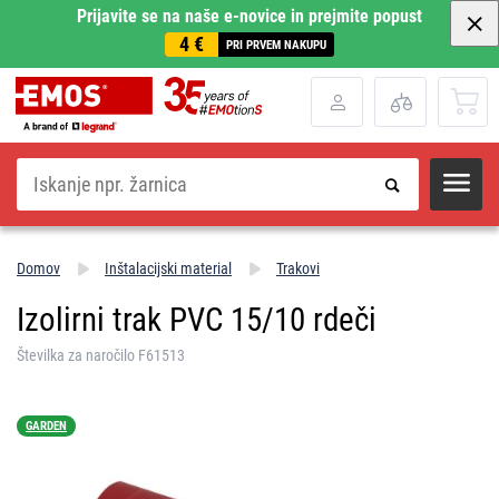
Prijavite se na naše e-novice in prejmite popust
4 €
PRI PRVEM NAKUPU
Iskanje
Domov
Inštalacijski material
Trakovi
Izolirni trak PVC 15/10 rdeči
Številka za naročilo F61513
GARDEN