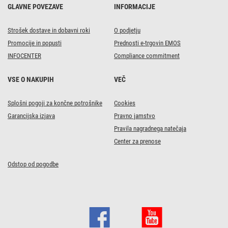
GLAVNE POVEZAVE
INFORMACIJE
Strošek dostave in dobavni roki
O podjetju
Promocije in popusti
Prednosti e-trgovin EMOS
INFOCENTER
Compliance commitment
VSE O NAKUPIH
VEČ
Splošni pogoji za končne potrošnike
Cookies
Garancijska izjava
Pravno jamstvo
Pravila nagradnega natečaja
Center za prenose
Odstop od pogodbe