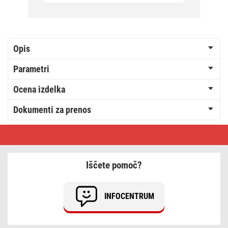
Opis
Parametri
Ocena izdelka
Dokumenti za prenos
Izolirni
trak
PVC
15/10
rdeči
Iščete pomoč?
INFOCENTRUM