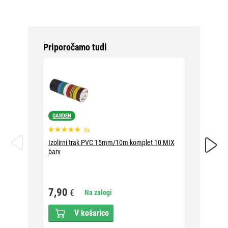
Priporočamo tudi
GARDEN
8x
Spajkaln
Izolirni trak PVC 15mm/10m komplet 10 MIX
barv
3,69
7,90
€
Na zalogi
V košarico