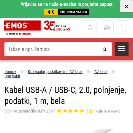
Prijavite se na naše e-novice in prejmite popust
4 €
PRI PRVEM NAKUPU
Iskanje
Domov
Koaksialni, podatkovni in AV kabli
AV kabli
USB kabli
Kabel USB-A / USB-C, 2.0, polnjenje,
podatki, 1 m, bela
10x
Številka za naročilo SM7025W
oglejte si oceno