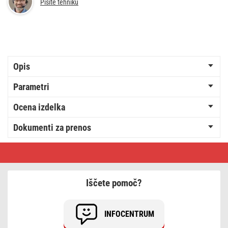
Pišite tehniku
Opis
Parametri
Ocena izdelka
Dokumenti za prenos
Kabel
USB-
A
/
USB-
Iščete pomoč?
C,
2.0,
polnjenje,
podatki,
INFOCENTRUM
1
m,