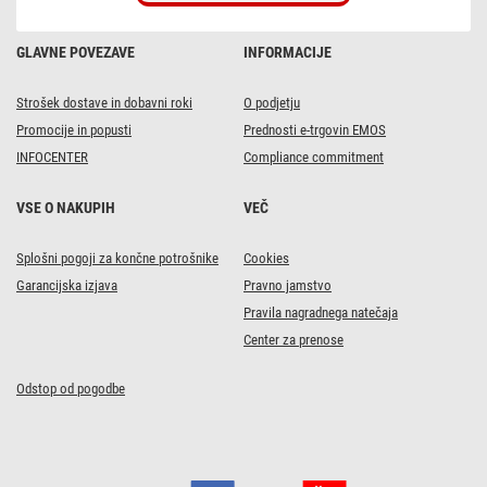
bela
GLAVNE POVEZAVE
INFORMACIJE
Strošek dostave in dobavni roki
O podjetju
Promocije in popusti
Prednosti e-trgovin EMOS
INFOCENTER
Compliance commitment
VSE O NAKUPIH
VEČ
Splošni pogoji za končne potrošnike
Cookies
Garancijska izjava
Pravno jamstvo
Pravila nagradnega natečaja
Center za prenose
Odstop od pogodbe