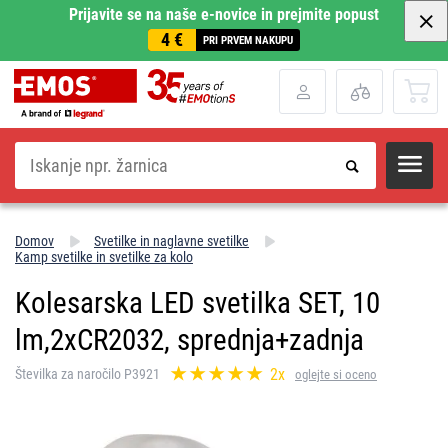
Prijavite se na naše e-novice in prejmite popust
4 €
PRI PRVEM NAKUPU
Iskanje
Domov
Svetilke in naglavne svetilke
Kamp svetilke in svetilke za kolo
Kolesarska LED svetilka SET, 10
lm,2xCR2032, sprednja+zadnja
2x
Številka za naročilo P3921
oglejte si oceno