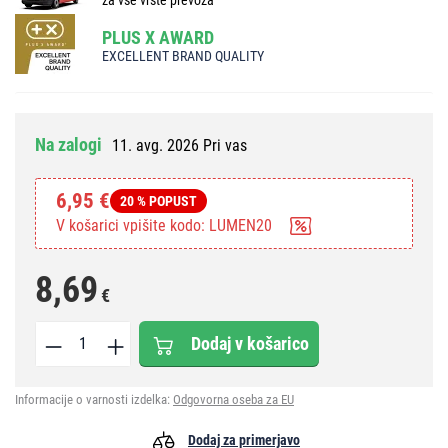
PLUS X AWARD
EXCELLENT BRAND QUALITY
Na zalogi
11. avg. 2026 Pri vas
6,95 €
20 % POPUST
V košarici vpišite kodo: LUMEN20
8,69
€
Dodaj v košarico
Informacije o varnosti izdelka:
Odgovorna oseba za EU
Dodaj za primerjavo