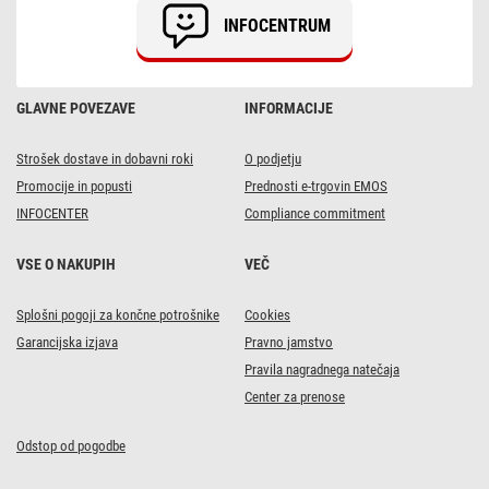
INFOCENTRUM
GLAVNE POVEZAVE
INFORMACIJE
Strošek dostave in dobavni roki
O podjetju
Promocije in popusti
Prednosti e-trgovin EMOS
INFOCENTER
Compliance commitment
VSE O NAKUPIH
VEČ
Splošni pogoji za končne potrošnike
Cookies
Garancijska izjava
Pravno jamstvo
Pravila nagradnega natečaja
Center za prenose
Odstop od pogodbe