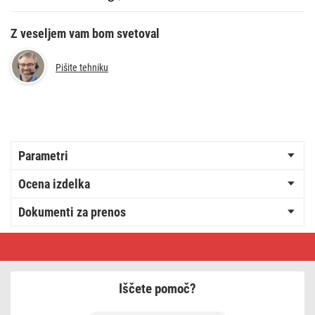
Z veseljem vam bom svetoval
Pišite tehniku
Parametri
Ocena izdelka
Dokumenti za prenos
Kolesarska
LED
svetilka
SET,
10
Iščete pomoč?
lm,2xCR2032,
sprednja+zadnja