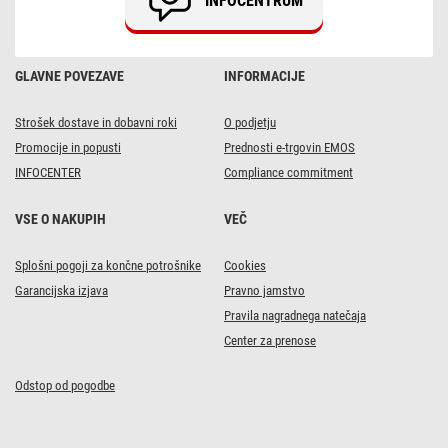
INFOCENTRUM
bela,
programi,
časovnik
GLAVNE POVEZAVE
INFORMACIJE
Strošek dostave in dobavni roki
O podjetju
Promocije in popusti
Prednosti e-trgovin EMOS
INFOCENTER
Compliance commitment
VSE O NAKUPIH
VEČ
Splošni pogoji za končne potrošnike
Cookies
Garancijska izjava
Pravno jamstvo
Pravila nagradnega natečaja
Center za prenose
Odstop od pogodbe