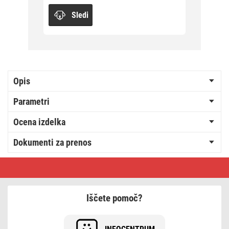
Sledi
Opis
Parametri
Ocena izdelka
Dokumenti za prenos
LED
božična
cherry
veriga–
kroglice,
Iščete pomoč?
48
m,zunan.
in
notran.,hladna