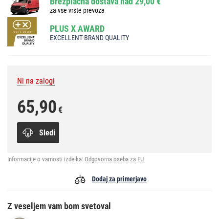
Brezplačna dostava nad 29,00 €
za vse vrste prevoza
PLUS X AWARD
EXCELLENT BRAND QUALITY
Ni na zalogi
65,90
€
Sledi
Informacije o varnosti izdelka:
Odgovorna oseba za EU
Dodaj za primerjavo
Z veseljem vam bom svetoval