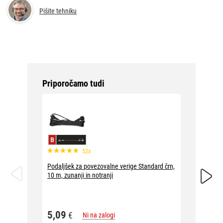
Pišite tehniku
Priporočamo tudi
52x
Podaljšek za povezovalne verige Standard črn,
Podaljš
10 m, zunanji in notranji
prozoren
5,09
5,09
€
Ni na zalogi