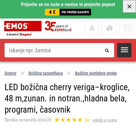
Prijavite se na naše e-novice in prejmite popust
4 €
PRI PRVEM NAKUPU
Iskanje
Domov
Božična razsvetljava
Božične svetlobne verige
LED božična cherry veriga–kroglice,
48 m,zunan. in notran.,hladna bela,
programi, časovnik
3x
Številka za naročilo D5AC25
oglejte si oceno