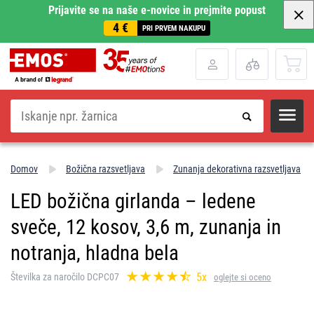
Prijavite se na naše e-novice in prejmite popust
4 €
PRI PRVEM NAKUPU
Iskanje
Domov
Božična razsvetljava
Zunanja dekorativna razsvetljava
LED božična girlanda – ledene
sveče, 12 kosov, 3,6 m, zunanja in
notranja, hladna bela
5x
Številka za naročilo DCPC07
oglejte si oceno