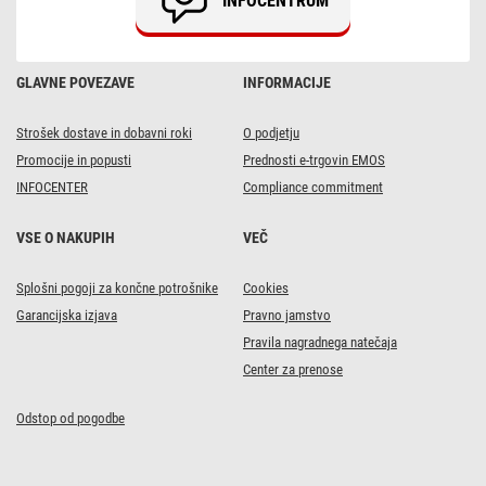
INFOCENTRUM
m,
zunanja
in
notranja,
hladna
GLAVNE POVEZAVE
INFORMACIJE
bela
Strošek dostave in dobavni roki
O podjetju
Promocije in popusti
Prednosti e-trgovin EMOS
INFOCENTER
Compliance commitment
VSE O NAKUPIH
VEČ
Splošni pogoji za končne potrošnike
Cookies
Garancijska izjava
Pravno jamstvo
Pravila nagradnega natečaja
Center za prenose
Odstop od pogodbe