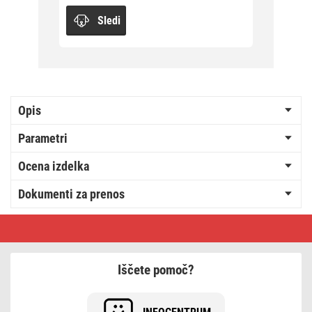
Sledi
Opis
Parametri
Ocena izdelka
Dokumenti za prenos
LED
božična
girlanda
–
ledene
Iščete pomoč?
sveče,
12
kosov,
3,6