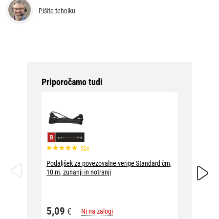
Pišite tehniku
Priporočamo tudi
52x
Podaljšek za povezovalne verige Standard črn,
Podaljš
10 m, zunanji in notranji
prozoren
5,09
5,09
€
Ni na zalogi