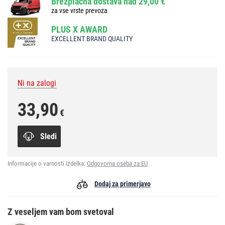
Brezplačna dostava nad 29,00 €
za vse vrste prevoza
PLUS X AWARD
EXCELLENT BRAND QUALITY
Ni na zalogi
33,90
€
Sledi
Informacije o varnosti izdelka:
Odgovorna oseba za EU
Dodaj za primerjavo
Z veseljem vam bom svetoval