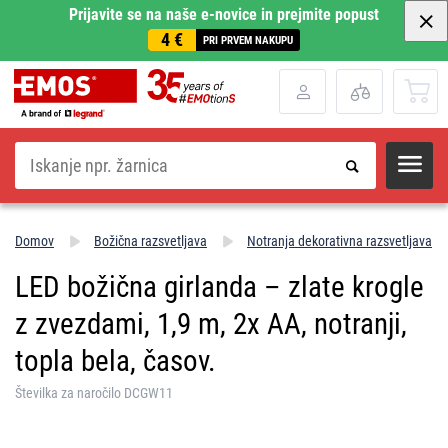
Prijavite se na naše e-novice in prejmite popust
4 €
PRI PRVEM NAKUPU
Iskanje
Domov
Božična razsvetljava
Notranja dekorativna razsvetljava
LED božična girlanda – zlate krogle
z zvezdami, 1,9 m, 2x AA, notranji,
topla bela, časov.
Številka za naročilo DCGW11