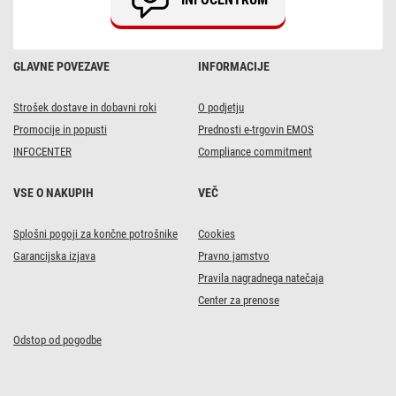
m,
2x
AA,
notranji,
topla
GLAVNE POVEZAVE
INFORMACIJE
bela,
časov.
Strošek dostave in dobavni roki
O podjetju
Promocije in popusti
Prednosti e-trgovin EMOS
INFOCENTER
Compliance commitment
VSE O NAKUPIH
VEČ
Splošni pogoji za končne potrošnike
Cookies
Garancijska izjava
Pravno jamstvo
Pravila nagradnega natečaja
Center za prenose
Odstop od pogodbe