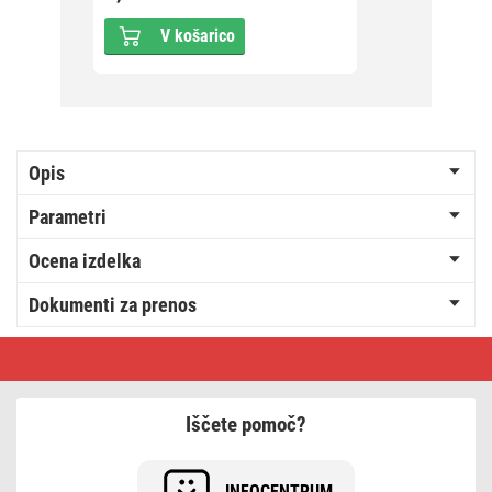
V košarico
Opis
Parametri
Ocena izdelka
Dokumenti za prenos
LED
božična
girlanda
–
zlate
Iščete pomoč?
krogle
z
zvezdami,
1,9
INFOCENTRUM