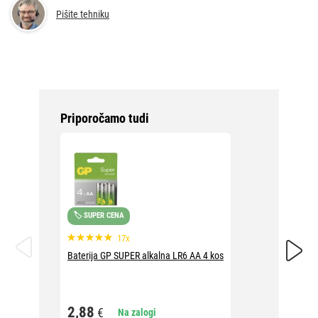
Pišite tehniku
Priporočamo tudi
🏷️ SUPER CENA
Baterija
17x
Baterija GP SUPER alkalna LR6 AA 4 kos
8,80
2,88
€
Na zalogi