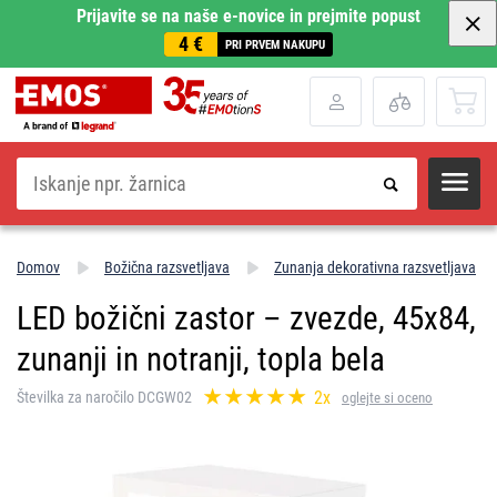
Prijavite se na naše e-novice in prejmite popust
4 €
PRI PRVEM NAKUPU
Iskanje
Domov
Božična razsvetljava
Zunanja dekorativna razsvetljava
LED božični zastor – zvezde, 45x84,
zunanji in notranji, topla bela
2x
Številka za naročilo DCGW02
oglejte si oceno