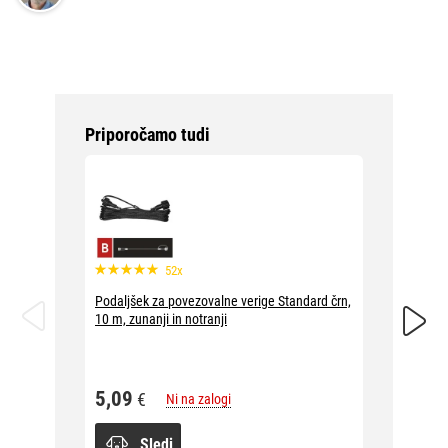
Priporočamo tudi
52x
Podaljšek za povezovalne verige Standard črn,
Podaljš
10 m, zunanji in notranji
prozoren
5,09
5,09
€
Ni na zalogi
Sledi