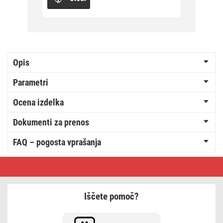
Opis
Parametri
Ocena izdelka
Dokumenti za prenos
FAQ – pogosta vprašanja
LED
božični
zastor
–
zvezde,
Iščete pomoč?
45x84,
zunanji
in
notranji,