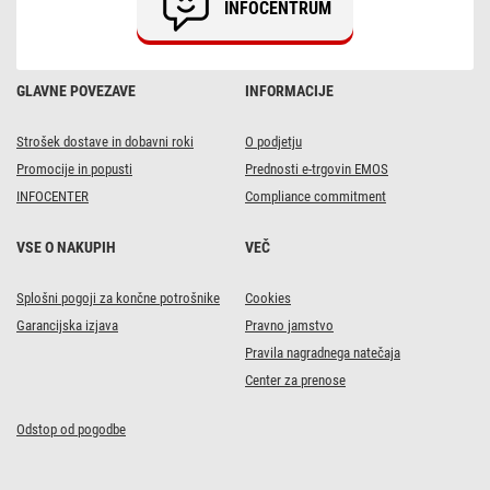
INFOCENTRUM
topla
bela
GLAVNE POVEZAVE
INFORMACIJE
Strošek dostave in dobavni roki
O podjetju
Promocije in popusti
Prednosti e-trgovin EMOS
INFOCENTER
Compliance commitment
VSE O NAKUPIH
VEČ
Splošni pogoji za končne potrošnike
Cookies
Garancijska izjava
Pravno jamstvo
Pravila nagradnega natečaja
Center za prenose
Odstop od pogodbe