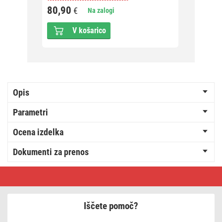
80,90
€
Na zalogi
V košarico
Opis
Parametri
Ocena izdelka
Dokumenti za prenos
LED
linearno
svetilo
ORTO
TCON,
Iščete pomoč?
12W,
nevtralno
bela