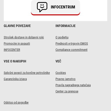
INFOCENTRUM
GLAVNE POVEZAVE
INFORMACIJE
Strošek dostave in dobavni roki
O podjetju
Promocije in popusti
Prednosti e-trgovin EMOS
INFOCENTER
Compliance commitment
VSE O NAKUPIH
VEČ
Splošni pogoji za končne potrošnike
Cookies
Garancijska izjava
Pravno jamstvo
Pravila nagradnega natečaja
Center za prenose
Odstop od pogodbe