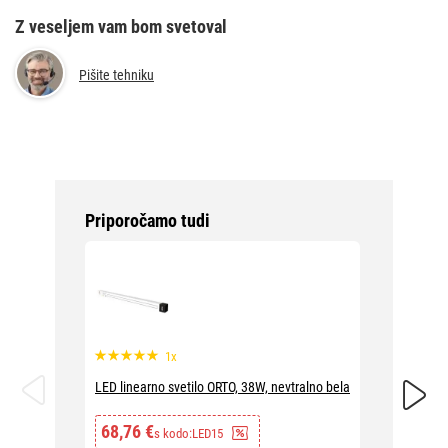
Z veseljem vam bom svetoval
Pišite tehniku
Priporočamo tudi
1x
LED line
LED linearno svetilo ORTO, 38W, nevtralno bela
45,81
68,76 €
s kodo:
LED15
53,9