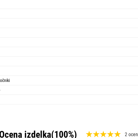
očniki
o
Ocena izdelka
(100%)
2 ocen