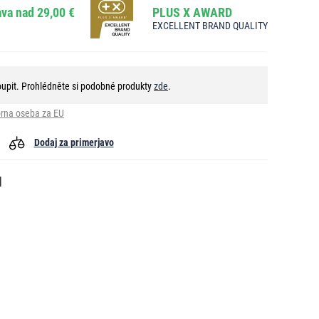
va nad 29,00 €
PLUS X AWARD
EXCELLENT BRAND QUALITY
oupit. Prohlédněte si podobné produkty
zde
.
rna oseba za EU
Dodaj za primerjavo
l