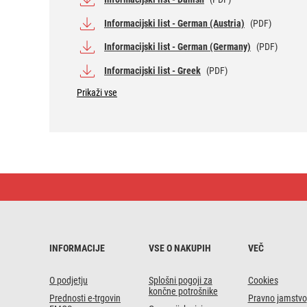
Informacijski list - German (Austria)
(PDF)
Informacijski list - German (Germany)
(PDF)
Informacijski list - Greek
(PDF)
Prikaži vse
LED
žarnica
Filament
Candle
/
E14
/
INFORMACIJE
VSE O NAKUPIH
VEČ
3,4
W
(40
O podjetju
Splošni pogoji za
Cookies
W)
končne potrošnike
Prednosti e-trgovin
Pravno jamstvo
/