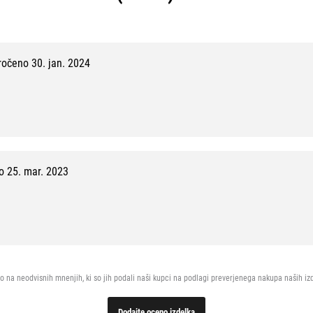
,
1
0
očeno 30. jan. 2024
0
%
,
1
0
 25. mar. 2023
z
1
0
o na neodvisnih mnenjih, ki so jih podali naši kupci na podlagi preverjenega nakupa naših iz
Dodajte oceno izdelka