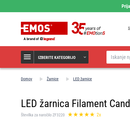
Prij
S
Iskanje
IZBERITE KATEGORIJO
Domov
Žarnice
LED žarnice
LED žarnica Filament Candl
2x
Številka za naročilo ZF3220