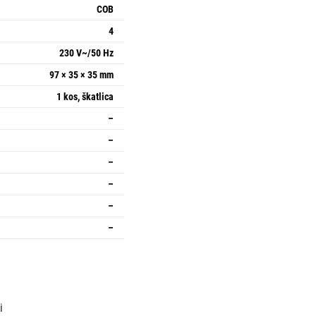
COB
4
230 V~/50 Hz
97 × 35 × 35 mm
1 kos, škatlica
–
–
–
–
–
–
i