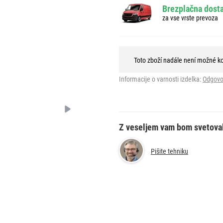
Brezplačna dosta
za vse vrste prevoza
Toto zboží nadále není možné k
Informacije o varnosti izdelka:
Odgovo
Z veseljem vam bom svetova
Pišite tehniku