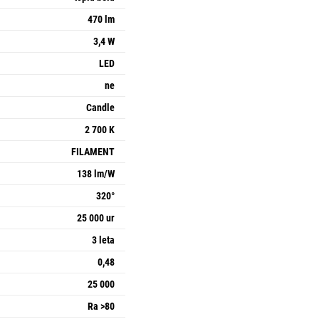
470 lm
3,4 W
LED
ne
Candle
2 700 K
FILAMENT
138 lm/W
320°
25 000 ur
3 leta
0,48
25 000
Ra >80