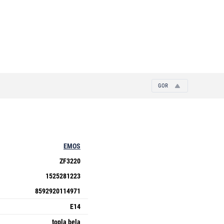
GOR
EMOS
ZF3220
1525281223
8592920114971
E14
topla bela