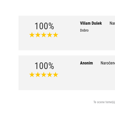
100%
Viliam Dušek
Nar
Dobro
100%
Anonim
Naročeno
Te ocene temeljij