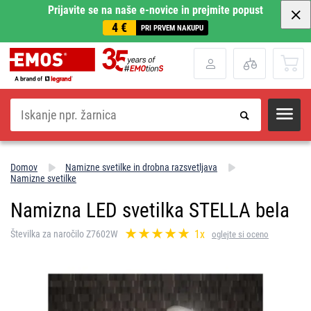
Prijavite se na naše e-novice in prejmite popust
4 €
PRI PRVEM NAKUPU
Iskanje
Domov
Namizne svetilke in drobna razsvetljava
Namizne svetilke
Namizna LED svetilka STELLA bela
1x
Številka za naročilo Z7602W
oglejte si oceno
.