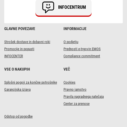
INFOCENTRUM
GLAVNE POVEZAVE
INFORMACIJE
Strošek dostave in dobavni roki
O podjetju
Promocije in popusti
Prednosti e-trgovin EMOS
INFOCENTER
Compliance commitment
VSE O NAKUPIH
VEČ
Splošni pogoji za končne potrošnike
Cookies
Garancijska izjava
Pravno jamstvo
Pravila nagradnega natečaja
Center za prenose
Odstop od pogodbe