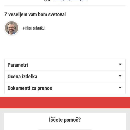
Z veseljem vam bom svetoval
Pišite tehniku
Parametri
Ocena izdelka
Dokumenti za prenos
Namizna
LED
svetilka
STELLA
bela
Iščete pomoč?