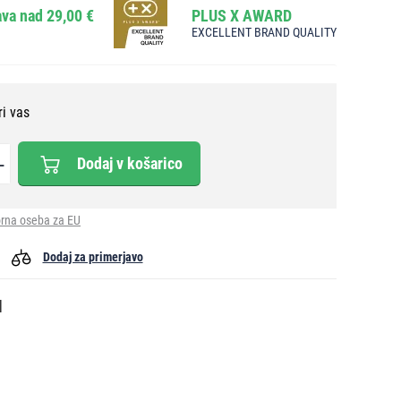
va nad 29,00 €
PLUS X AWARD
EXCELLENT BRAND QUALITY
ri vas
Dodaj v košarico
rna oseba za EU
Dodaj za primerjavo
l