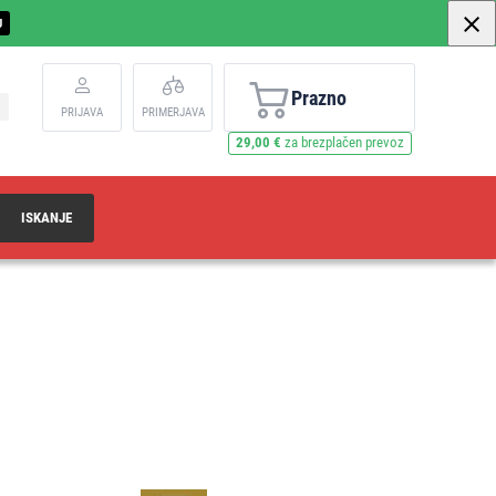
U
Prazno
PRIJAVA
PRIMERJAVA
29,00 €
za brezplačen prevoz
ISKANJE