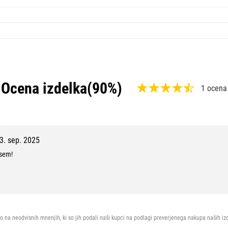
Ocena izdelka
(90%)
1 ocena
,
9
0
3. sep. 2025
%
 sem!
,
9
z
1
o na neodvisnih mnenjih, ki so jih podali naši kupci na podlagi preverjenega nakupa naših iz