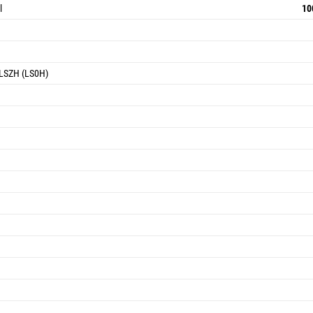
l
10
 LSZH (LS0H)