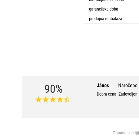
garancijska doba
prodajna embalaža
90%
János
Naročeno 
Dobra cena. Zadovoljen
Te ocene temeljij