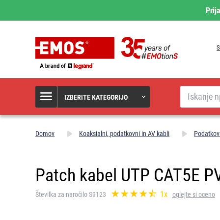
Prij
S
Iskanje
IZBERITE KATEGORIJO
Domov
Koaksialni, podatkovni in AV kabli
Podatkovn
Patch kabel UTP CAT5E P
1x
Številka za naročilo S9123
oglejte si oceno