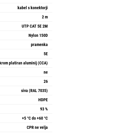
kabel s konektorji
2 m
UTP CAT 5E 2M
Nylon 150D
pramenka
5E
krom platiran aluminij (CCA)
ne
26
siva (RAL 7035)
HDPE
93 %
+5 °C do +60 °C
CPR ne velja