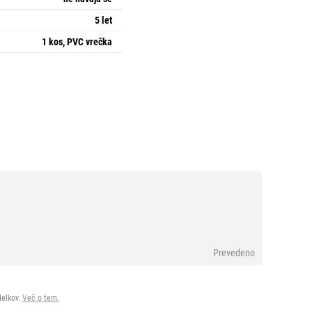
5 let
1 kos, PVC vrečka
Prevedeno
delkov.
Več o tem.