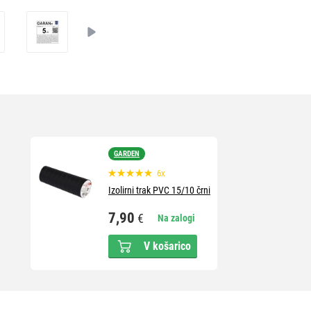
GARDEN
6x
Izolirni trak PVC 15/10 črni
7,90
€
Na zalogi
V košarico