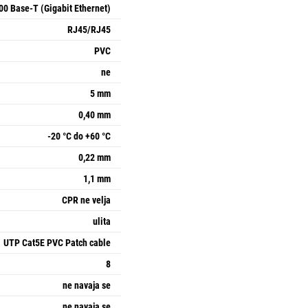
00 Base-T (Gigabit Ethernet)
RJ45/RJ45
PVC
ne
5 mm
0,40 mm
-20 °C do +60 °C
0,22 mm
1,1 mm
CPR ne velja
ulita
UTP Cat5E PVC Patch cable
8
ne navaja se
ne navaja se