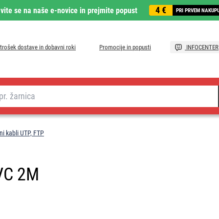
4 €
avite se na naše e-novice in prejmite popust
PRI PRVEM NAKUP
trošek dostave in dobavni roki
Promocije in popusti
INFOCENTER
i kabli UTP, FTP
VC 2M