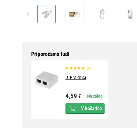
Priporočamo tudi
2x
UTP vtičnica
4,59
€
Na zalogi
V košarico