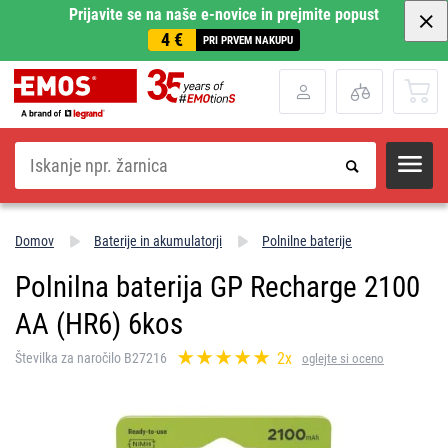
Prijavite se na naše e-novice in prejmite popust
4 €
PRI PRVEM NAKUPU
Iskanje
Domov
Baterije in akumulatorji
Polnilne baterije
Polnilna baterija GP Recharge 2100
AA (HR6) 6kos
2x
Številka za naročilo B27216
oglejte si oceno