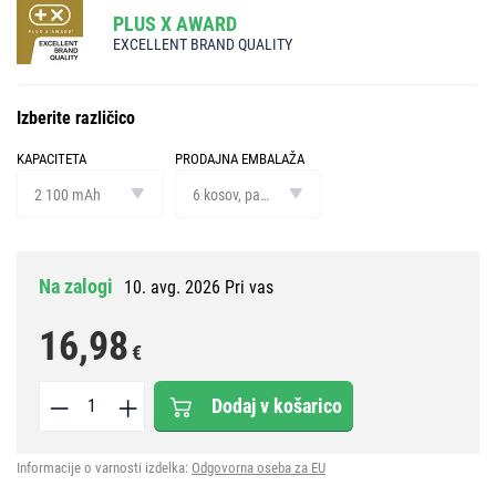
PLUS X AWARD
EXCELLENT BRAND QUALITY
Izberite različico
KAPACITETA
PRODAJNA EMBALAŽA
kapaciteta
prodajna
embalaža
2 100 mAh
6 kosov, papirnata škatlica
Na zalogi
10. avg. 2026 Pri vas
16,98
€
Dodaj v košarico
Informacije o varnosti izdelka:
Odgovorna oseba za EU