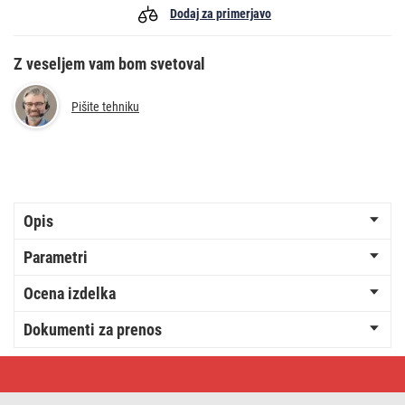
Dodaj za primerjavo
Z veseljem vam bom svetoval
Pišite tehniku
Opis
Parametri
Ocena izdelka
Dokumenti za prenos
Polnilna
baterija
GP
Recharge