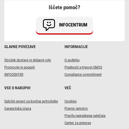
2100
Iščete pomoč?
AA
(HR6)
6kos
INFOCENTRUM
GLAVNE POVEZAVE
INFORMACIJE
Strošek dostave in dobavni roki
O podjetju
Promocije in popusti
Prednosti e-trgovin EMOS
INFOCENTER
Compliance commitment
VSE O NAKUPIH
VEČ
Splošni pogoji za končne potrošnike
Cookies
Garancijska izjava
Pravno jamstvo
Pravila nagradnega natečaja
Center za prenose