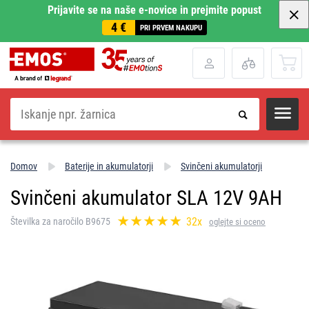
Prijavite se na naše e-novice in prejmite popust
4 €
PRI PRVEM NAKUPU
Iskanje
Domov
Baterije in akumulatorji
Svinčeni akumulatorji
Svinčeni akumulator SLA 12V 9AH
32x
Številka za naročilo B9675
oglejte si oceno