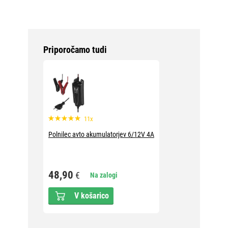
Priporočamo tudi
11x
Polnilec avto akumulatorjev 6/12V 4A
48,90
€
Na zalogi
V košarico