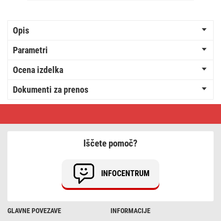
Opis
Parametri
Ocena izdelka
Dokumenti za prenos
Svinčeni
akumulator
SLA
12V
9AH
Iščete pomoč?
INFOCENTRUM
GLAVNE POVEZAVE
INFORMACIJE