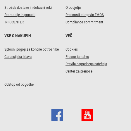
Strošek dostave in dobavni roki
O podjetju
Promocije in popusti
Prednosti e-trgovin EMOS
INFOCENTER
Compliance commitment
VSE O NAKUPIH
VEČ
Splošni pogoji za končne potrošnike
Cookies
Garancijska izjava
Pravno jamstvo
Pravila nagradnega natečaja
Center za prenose
Odstop od pogodbe