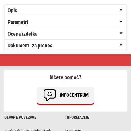
Opis
Parametri
Ocena izdelka
Dokumenti za prenos
Žični
zvonec
P57001
Iščete pomoč?
INFOCENTRUM
GLAVNE POVEZAVE
INFORMACIJE
Strošek dostave in dobavni roki
O podjetju