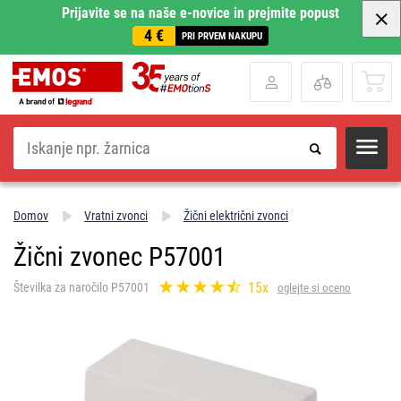
Prijavite se na naše e-novice in prejmite popust
4 €
PRI PRVEM NAKUPU
Iskanje
Domov
Vratni zvonci
Žični električni zvonci
Žični zvonec P57001
15x
Številka za naročilo P57001
oglejte si oceno