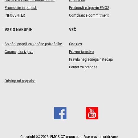
Promocije in popusti
Prednosti e-trgovin EMOS
INFOCENTER
Compliance commitment
VSE O NAKUPIH
VEČ
Splošni pogoji za končne potrošnike
Cookies
Garancijska izjava
Pravno jamstvo
Pravila nagradnega natečaja
Center za prenose
Odstop od pogodbe
Copyright Ⓒ 2026, EMOS CZ group a.s. - Vse pravice pridržane