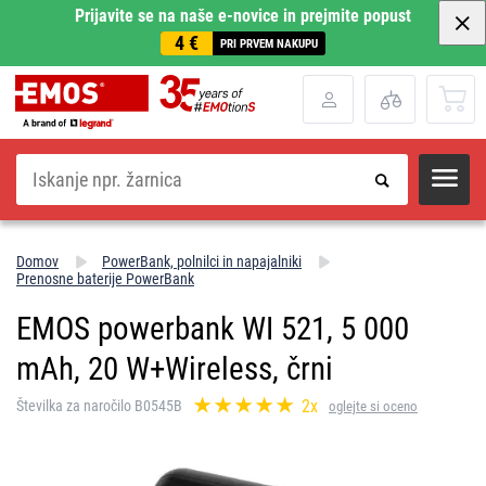
Prijavite se na naše e-novice in prejmite popust
4 €
PRI PRVEM NAKUPU
Iskanje
Domov
PowerBank, polnilci in napajalniki
Prenosne baterije PowerBank
EMOS powerbank WI 521, 5 000
mAh, 20 W+Wireless, črni
2x
Številka za naročilo B0545B
oglejte si oceno