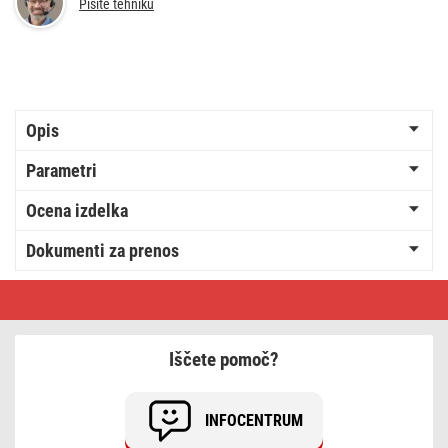
Pišite tehniku
Opis
Parametri
Ocena izdelka
Dokumenti za prenos
EMOS
powerbank
WI
521,
5
Iščete pomoč?
000
mAh,
20
W+Wireless,
INFOCENTRUM
črni