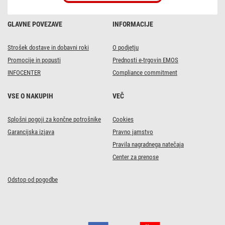
GLAVNE POVEZAVE
INFORMACIJE
Strošek dostave in dobavni roki
O podjetju
Promocije in popusti
Prednosti e-trgovin EMOS
INFOCENTER
Compliance commitment
VSE O NAKUPIH
VEČ
Splošni pogoji za končne potrošnike
Cookies
Garancijska izjava
Pravno jamstvo
Pravila nagradnega natečaja
Center za prenose
Odstop od pogodbe