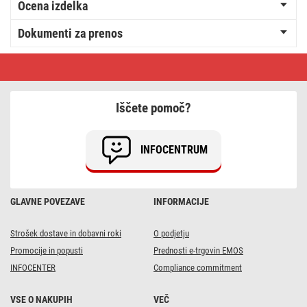
Ocena izdelka
Dokumenti za prenos
High
Bay
ASTER
LED
industrijsko
Iščete pomoč?
svetilo,
150W,
90°
INFOCENTRUM
GLAVNE POVEZAVE
INFORMACIJE
Strošek dostave in dobavni roki
O podjetju
Promocije in popusti
Prednosti e-trgovin EMOS
INFOCENTER
Compliance commitment
VSE O NAKUPIH
VEČ