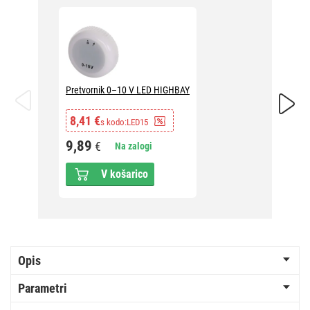
Pretvornik 0–10 V LED HIGHBAY
DALI Pr
8,41 €
28,81
s kodo:
LED15
9,89
33,9
€
Na zalogi
V košarico
Opis
Parametri