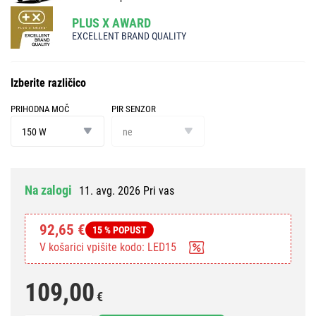
PLUS X AWARD
EXCELLENT BRAND QUALITY
Izberite različico
PRIHODNA MOČ
PIR SENZOR
prihodna
PIR
moč
senzor
150 W
ne
Na zalogi
11. avg. 2026 Pri vas
92,65 €
15 % POPUST
V košarici vpišite kodo: LED15
109,00
€