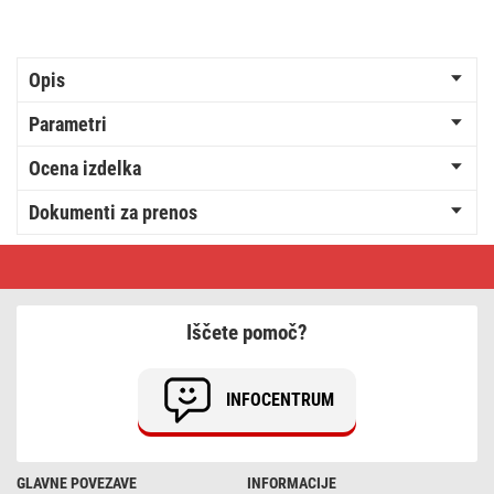
Opis
Parametri
Ocena izdelka
Dokumenti za prenos
Izolirni
trak
PVC
15/10
zeleni
Iščete pomoč?
INFOCENTRUM
GLAVNE POVEZAVE
INFORMACIJE