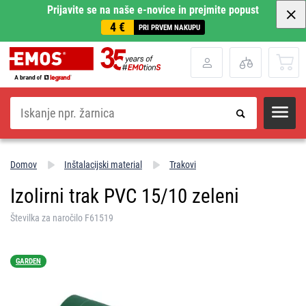
Prijavite se na naše e-novice in prejmite popust
4 €
PRI PRVEM NAKUPU
Iskanje
Domov
Inštalacijski material
Trakovi
Izolirni trak PVC 15/10 zeleni
Številka za naročilo F61519
GARDEN