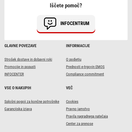
x
Iščete pomoč?
60
cm
/
24
INFOCENTRUM
mm,
36
W,
4
000
GLAVNE POVEZAVE
INFORMACIJE
lm,
vgradni,
nevtralno
bela,
Strošek dostave in dobavni roki
O podjetju
IP21
Promocije in popusti
Prednosti e-trgovin EMOS
INFOCENTER
Compliance commitment
VSE O NAKUPIH
VEČ
Splošni pogoji za končne potrošnike
Cookies
Garancijska izjava
Pravno jamstvo
Pravila nagradnega natečaja
Center za prenose