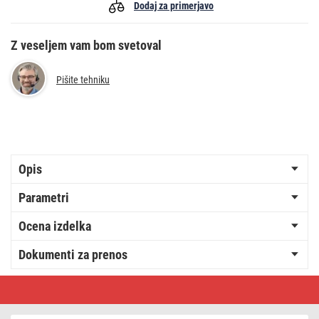
Dodaj za primerjavo
Z veseljem vam bom svetoval
Pišite tehniku
Opis
Parametri
Ocena izdelka
Dokumenti za prenos
LED
panel
REXXO
60