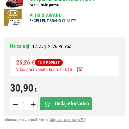
za vse vrste prevoza
PLUS X AWARD
EXCELLENT BRAND QUALITY
Na zalogi
12. avg. 2026 Pri vas
26,26 €
15 % POPUST
V košarici vpišite kodo: LED15
30,90
€
Dodaj v košarico
Informacije o varnosti izdelka:
Odgovorna oseba za EU