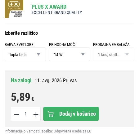
PLUS X AWARD
EXCELLENT BRAND QUALITY
Izberite različico
BARVA SVETLOBE
PRIHODNA MOČ
PRODAJNA EMBALAŽA
barva
prihodna
prodajna
svetlobe
moč
embalaža
topla bela
14 W
1 kos, škatlica
Na zalogi
11. avg. 2026 Pri vas
5,89
€
Dodaj v košarico
Informacije o varnosti izdelka:
Odgovorna oseba za EU