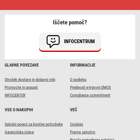
žarnica
Classic
A60
/
Iščete pomoč?
E27
/
14
W
INFOCENTRUM
(120
W)
/
1901
lm
GLAVNE POVEZAVE
INFORMACIJE
/
Toplo
bel
Strošek dostave in dobavni roki
O podjetju
Promocije in popusti
Prednosti e-trgovin EMOS
INFOCENTER
Compliance commitment
VSE O NAKUPIH
VEČ
Splošni pogoji za končne potrošnike
Cookies
Garancijska izjava
Pravno jamstvo
Pravila nagradnega natečaja