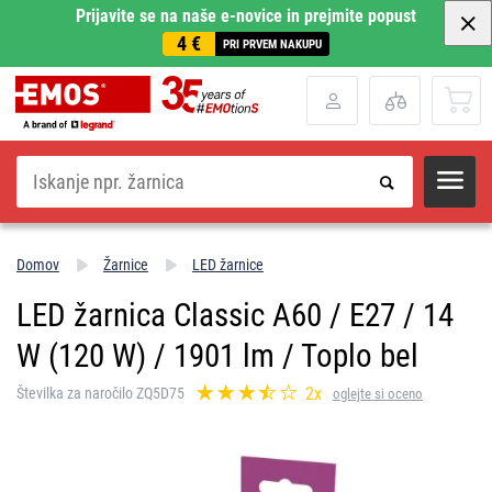
Prijavite se na naše e-novice in prejmite popust
4 €
PRI PRVEM NAKUPU
Iskanje
Domov
Žarnice
LED žarnice
LED žarnica Classic A60 / E27 / 14
W (120 W) / 1901 lm / Toplo bel
2x
Številka za naročilo ZQ5D75
oglejte si oceno