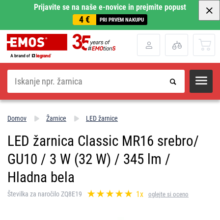
Prijavite se na naše e-novice in prejmite popust
4 €
PRI PRVEM NAKUPU
Iskanje
Domov
Žarnice
LED žarnice
LED žarnica Classic MR16 srebro/
GU10 / 3 W (32 W) / 345 lm /
Hladna bela
1x
Številka za naročilo ZQ8E19
oglejte si oceno