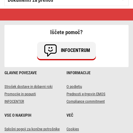
LED
žarnica
Classic
MR16
srebro/
Iščete pomoč?
GU10
/
3
W
INFOCENTRUM
(32
W)
/
345
lm
GLAVNE POVEZAVE
INFORMACIJE
/
Hladna
bela
Strošek dostave in dobavni roki
O podjetju
Promocije in popusti
Prednosti e-trgovin EMOS
INFOCENTER
Compliance commitment
VSE O NAKUPIH
VEČ
Splošni pogoji za končne potrošnike
Cookies