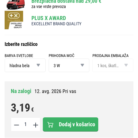
Brezplačna dostava nad 29,00 €
za vse vrste prevoza
PLUS X AWARD
EXCELLENT BRAND QUALITY
Izberite različico
BARVA SVETLOBE
PRIHODNA MOČ
PRODAJNA EMBALAŽA
barva
prihodna
prodajna
svetlobe
moč
embalaža
hladna bela
3 W
1 kos, škatlica
Na zalogi
12. avg. 2026 Pri vas
3,19
€
Dodaj v košarico