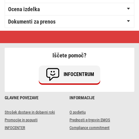
Ocena izdelka
Dokumenti za prenos
Nočna
lučka
230V
s
fotosenzorjem
Iščete pomoč?
INFOCENTRUM
GLAVNE POVEZAVE
INFORMACIJE
Strošek dostave in dobavni roki
O podjetju
Promocije in popusti
Prednosti e-trgovin EMOS
INFOCENTER
Compliance commitment