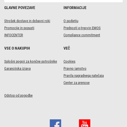
GLAVNE POVEZAVE
INFORMACIJE
Strošek dostave in dobavni roki
O podjetju
Promocije in popusti
Prednosti e-trgovin EMOS
INFOCENTER
Compliance commitment
VSE O NAKUPIH
VEČ
Splošni pogoji za končne potrošnike
Cookies
Garancijska izjava
Pravno jamstvo
Pravila nagradnega natečaja
Center za prenose
Odstop od pogodbe