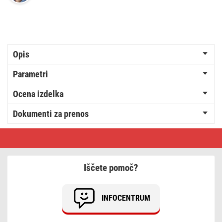
Opis
Parametri
Ocena izdelka
Dokumenti za prenos
Nosilec
za
TV,
konzolno
držalo
Iščete pomoč?
TV
32–
80&quot;
INFOCENTRUM