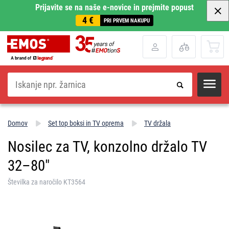
Prijavite se na naše e-novice in prejmite popust
4 €
PRI PRVEM NAKUPU
Iskanje
Domov
Set top boksi in TV oprema
TV držala
Nosilec za TV, konzolno držalo TV
32–80"
Številka za naročilo KT3564