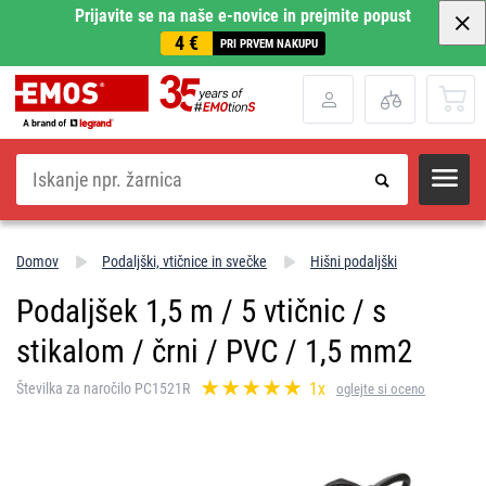
Prijavite se na naše e-novice in prejmite popust
4 €
PRI PRVEM NAKUPU
Iskanje
Domov
Podaljški, vtičnice in svečke
Hišni podaljški
Podaljšek 1,5 m / 5 vtičnic / s
stikalom / črni / PVC / 1,5 mm2
1x
Številka za naročilo PC1521R
oglejte si oceno