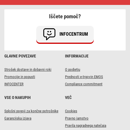
m
/
5
Iščete pomoč?
vtičnic
/
s
stikalom
INFOCENTRUM
/
črni
/
PVC
/
GLAVNE POVEZAVE
INFORMACIJE
1,5
mm2
Strošek dostave in dobavni roki
O podjetju
Promocije in popusti
Prednosti e-trgovin EMOS
INFOCENTER
Compliance commitment
VSE O NAKUPIH
VEČ
Splošni pogoji za končne potrošnike
Cookies
Garancijska izjava
Pravno jamstvo
Pravila nagradnega natečaja