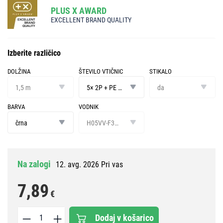
PLUS X AWARD
EXCELLENT BRAND QUALITY
Izberite različico
DOLŽINA
ŠTEVILO VTIČNIC
STIKALO
dolžina
število
stikalo
vtičnic
1,5 m
5× 2P + PE GERMAN
da
BARVA
VODNIK
barva
vodnik
črna
H05VV-F3G 1,5 mm²
Na zalogi
12. avg. 2026 Pri vas
7,89
€
Dodaj v košarico