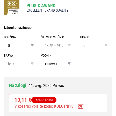
PLUS X AWARD
EXCELLENT BRAND QUALITY
Izberite različico
DOLŽINA
ŠTEVILO VTIČNIC
STIKALO
dolžina
število
stikalo
vtičnic
5 m
1× 2P + PE SCHUKO
ne
BARVA
VODNIK
barva
vodnik
bela
H05VV-F3G 1,5 mm²
Na zalogi
11. avg. 2026 Pri vas
10,11 €
15 % POPUST
V košarici vpišite kodo: KOLUTNI15