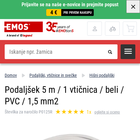
Prijavite se na naše e-novice in prejmite popust
4 €
PRI PRVEM NAKUPU
Iskanje
Domov
Podaljški, vtičnice in svečke
Hišni podaljški
Podaljšek 5 m / 1 vtičnica / beli /
PVC / 1,5 mm2
1x
Številka za naročilo P0125R
oglejte si oceno