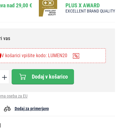
va nad 29,00 €
PLUS X AWARD
EXCELLENT BRAND QUALITY
ri vas
V košarici vpišite kodo: LUMEN20
Dodaj v košarico
rna oseba za EU
Dodaj za primerjavo
l