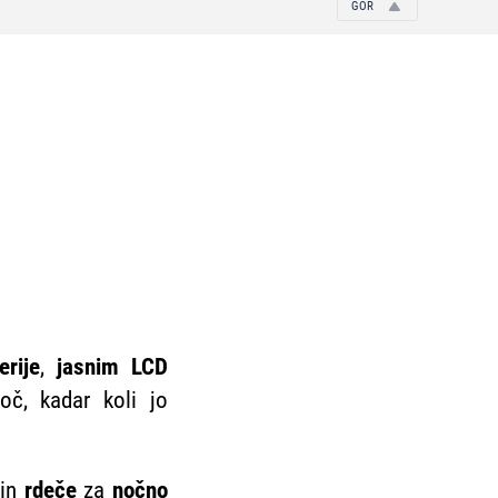
GOR
erije
,
jasnim LCD
oč, kadar koli jo
 in
rdeče
za
nočno