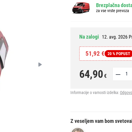
Brezplačna dosta
za vse vrste prevoza
Na zalogi
12. avg. 2026 P
51,92 €
20 % POPUST
64,90
€
Informacije o varnosti izdelka:
Odgovo
Z veseljem vam bom svetova