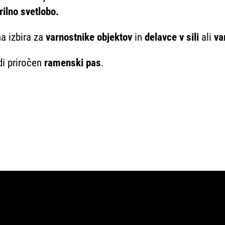
ilno svetlobo.
a izbira za
varnostnike objektov
in
delavce v sili
ali
va
di priročen
ramenski pas
.