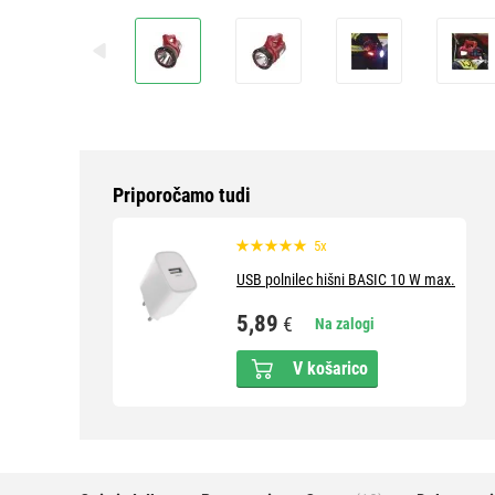
Priporočamo tudi
5x
USB polnilec hišni BASIC 10 W max.
5,89
€
Na zalogi
V košarico