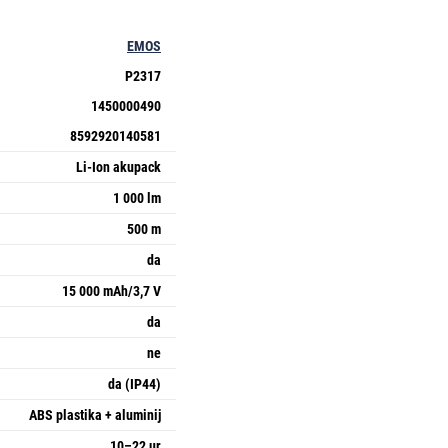
EMOS
P2317
1450000490
8592920140581
Li-Ion akupack
1 000 lm
500 m
da
15 000 mAh/3,7 V
da
ne
da (IP44)
ABS plastika + aluminij
10–22 ur