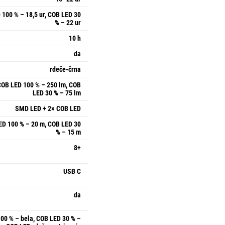
 100 % – 18,5 ur, COB LED 30
% – 22 ur
10 h
da
rdeče-črna
COB LED 100 % – 250 lm, COB
LED 30 % – 75 lm
SMD LED + 2× COB LED
ED 100 % – 20 m, COB LED 30
% – 15 m
8+
USB C
da
00 % – bela, COB LED 30 % –