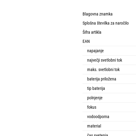
Blagovna znamka
Splošna številka za naročilo
Šifra artikla
EAN
napajanje
največji svetlobni tok
maks. svetlobni tok
baterija priložena
tip baterija
polnjenje
fokus
vodoodporna
material
čas svetenja