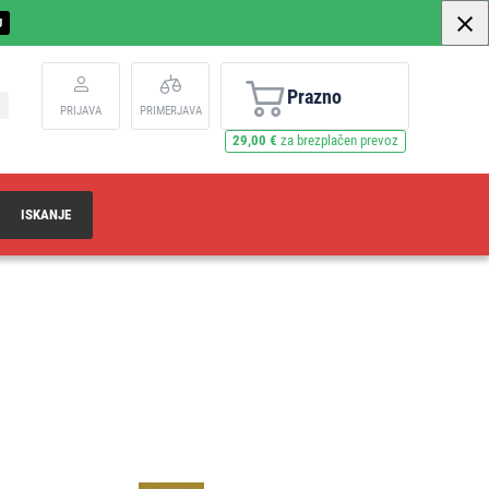
U
Prazno
PRIJAVA
PRIMERJAVA
29,00 €
za brezplačen prevoz
ISKANJE