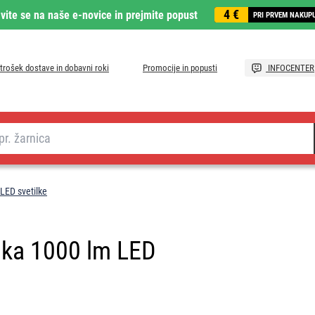
4 €
avite se na naše e-novice in prejmite popust
PRI PRVEM NAKUP
trošek dostave in dobavni roki
Promocije in popusti
INFOCENTER
 LED svetilke
ilka 1000 lm LED