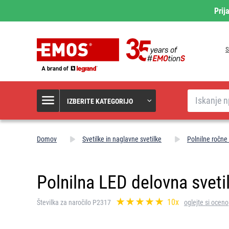
Prij
S
Iskanje
IZBERITE KATEGORIJO
Domov
Svetilke in naglavne svetilke
Polnilne ročne
Polnilna LED delovna svet
10x
Številka za naročilo P2317
oglejte si oceno