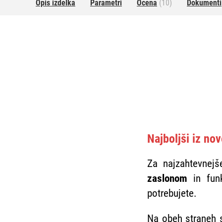
Opis izdelka
Parametri
Ocena
(10)
Dokumenti
Najboljši iz nov
Za najzahtevnej
zaslonom
in fun
potrebujete.
Na obeh straneh 