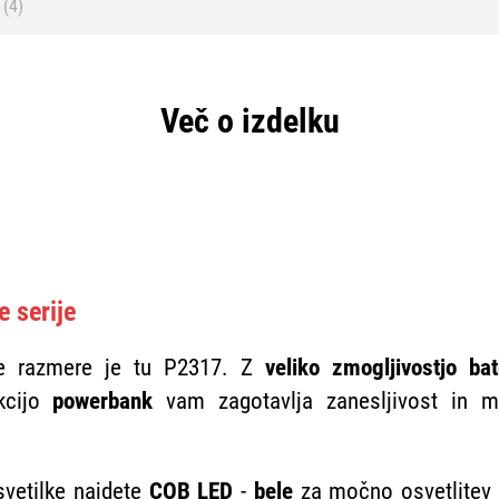
(4)
Več o izdelku
e serije
še razmere je tu P2317. Z
veliko zmogljivostjo bat
kcijo
powerbank
vam zagotavlja zanesljivost in m
svetilke najdete
COB LED
-
bele
za močno osvetlitev