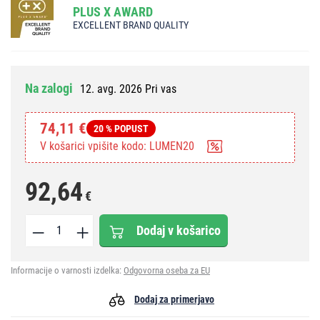
PLUS X AWARD
EXCELLENT BRAND QUALITY
Na zalogi
12. avg. 2026 Pri vas
74,11 €
20 % POPUST
V košarici vpišite kodo: LUMEN20
92,64
€
Dodaj v košarico
Informacije o varnosti izdelka:
Odgovorna oseba za EU
Dodaj za primerjavo