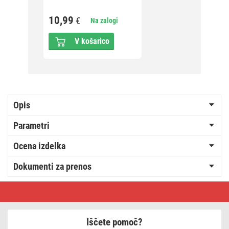
5,52
10,99
€
Na zalogi
V košarico
Opis
Parametri
Ocena izdelka
Dokumenti za prenos
Ročna
LED
svetilka
3W
COB
Iščete pomoč?
LED,