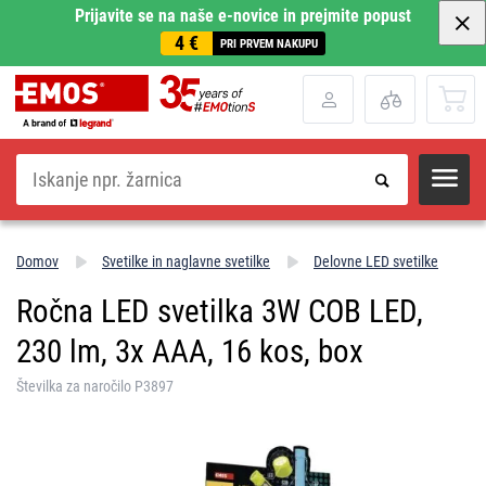
Prijavite se na naše e-novice in prejmite popust
4 €
PRI PRVEM NAKUPU
Iskanje
Domov
Svetilke in naglavne svetilke
Delovne LED svetilke
Ročna LED svetilka 3W COB LED,
230 lm, 3x AAA, 16 kos, box
Številka za naročilo P3897