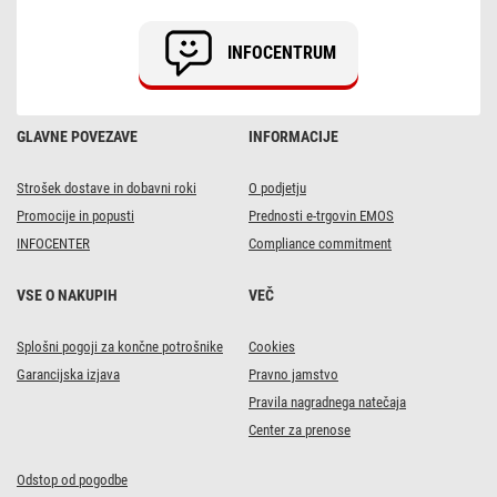
230
lm,
3x
INFOCENTRUM
AAA,
16
kos,
box
GLAVNE POVEZAVE
INFORMACIJE
Strošek dostave in dobavni roki
O podjetju
Promocije in popusti
Prednosti e-trgovin EMOS
INFOCENTER
Compliance commitment
VSE O NAKUPIH
VEČ
Splošni pogoji za končne potrošnike
Cookies
Garancijska izjava
Pravno jamstvo
Pravila nagradnega natečaja
Center za prenose
Odstop od pogodbe