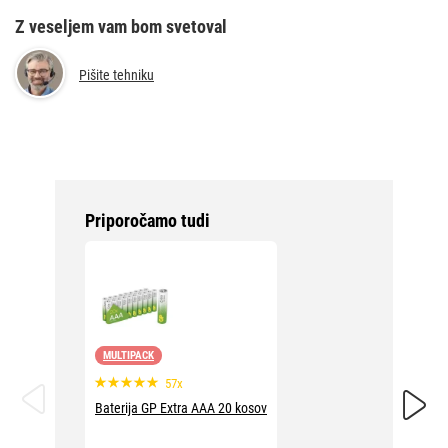
Z veseljem vam bom svetoval
Pišite tehniku
Priporočamo tudi
MULTIPACK
BF30
57x
Baterij
Baterija GP Extra AAA 20 kosov