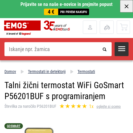
Prijavite se na naše e-novice in prejmite popust
4 €
PRI PRVEM NAKUPU
Iskanje
Domov
Termostati in detektorji
Termostati
Talni žični termostat WiFi GoSmart
P56201BUF s programiranjem
1x
Številka za naročilo P56201BUF
oglejte si oceno
GOSMART