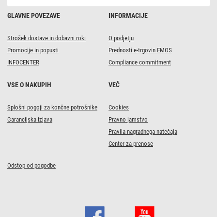
GLAVNE POVEZAVE
INFORMACIJE
Strošek dostave in dobavni roki
O podjetju
Promocije in popusti
Prednosti e-trgovin EMOS
INFOCENTER
Compliance commitment
VSE O NAKUPIH
VEČ
Splošni pogoji za končne potrošnike
Cookies
Garancijska izjava
Pravno jamstvo
Pravila nagradnega natečaja
Center za prenose
Odstop od pogodbe