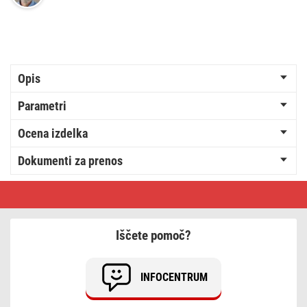
Opis
Parametri
Ocena izdelka
Dokumenti za prenos
Talni
žični
termostat
WiFi
GoSmart
Iščete pomoč?
P56201BUF
s
programiranjem
INFOCENTRUM