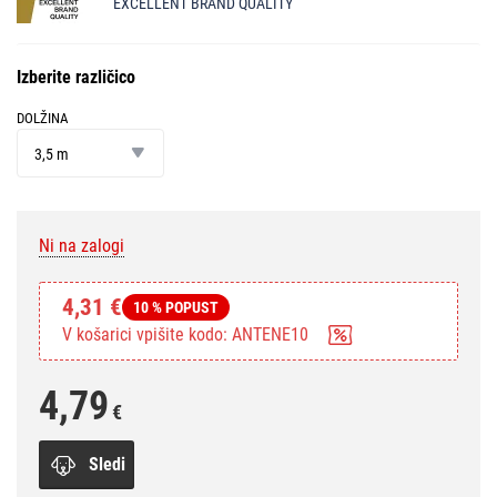
EXCELLENT BRAND QUALITY
Izberite različico
DOLŽINA
dolžina
3,5 m
Ni na zalogi
4,31 €
10 % POPUST
V košarici vpišite kodo: ANTENE10
4,79
€
Sledi