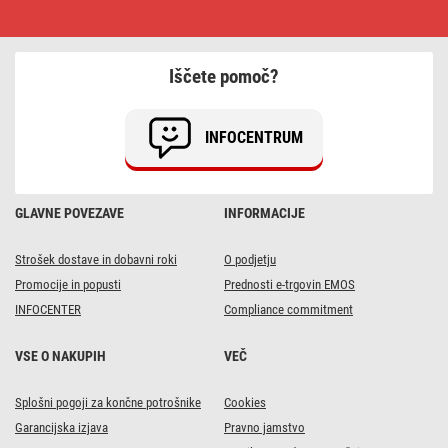
TV
priključna
vrvica
3,5M
Iščete pomoč?
INFOCENTRUM
GLAVNE POVEZAVE
INFORMACIJE
Strošek dostave in dobavni roki
O podjetju
Promocije in popusti
Prednosti e-trgovin EMOS
INFOCENTER
Compliance commitment
VSE O NAKUPIH
VEČ
Splošni pogoji za končne potrošnike
Cookies
Garancijska izjava
Pravno jamstvo