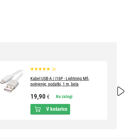
2x
Kabel USB-A / i16P - Lightning Mfi,
polnjenje, podatki, 1 m, bela
19,90
€
Na zalogi
V košarico