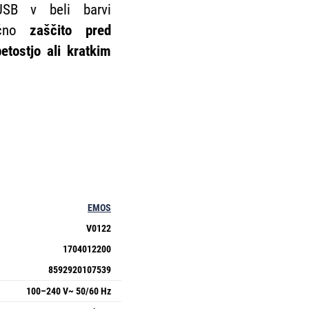
SB v beli barvi
tično
zaščito pred
etostjo ali kratkim
EMOS
V0122
1704012200
8592920107539
100–240 V~ 50/60 Hz