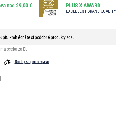
va nad 29,00 €
PLUS X AWARD
EXCELLENT BRAND QUALITY
oupit. Prohlédněte si podobné produkty
zde
.
rna oseba za EU
Dodaj za primerjavo
l