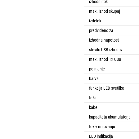
izhodni tok
max. izhod skupaj
izdelek
predvideno za
izhodna napetost
število USB izhodov
max. izhod 1× USB
polnjenje
barva
funkcija LED svetilke
teža
kabel
kapaciteta akumulatorja
tok v mirovanju
LED indikacija