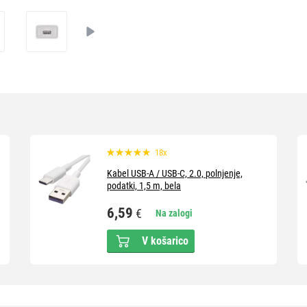
18x
Kabel USB-A / USB-C, 2.0, polnjenje,
podatki, 1,5 m, bela
6,59
€
Na zalogi
V košarico