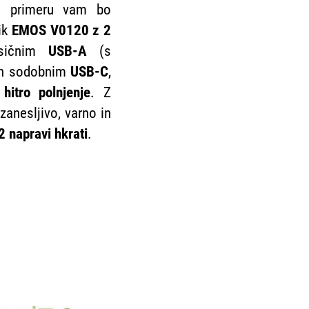
m primeru vam bo
ik
EMOS V0120 z 2
sičnim
USB-A
(s
 in sodobnim
USB-C
,
hitro polnjenje
. Z
anesljivo, varno in
2 napravi hkrati
.