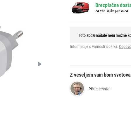
Brezplačna dosta
za vse vrste prevoza
Toto zboží nadále není možné k
Informacije o varnosti izdelka:
Odgovo
Z veseljem vam bom svetova
Pišite tehniku