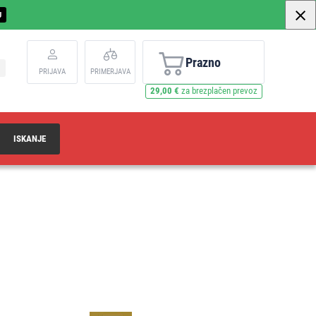
U
Prazno
PRIJAVA
PRIMERJAVA
29,00 €
za brezplačen prevoz
ISKANJE