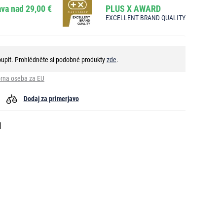
va nad 29,00 €
PLUS X AWARD
EXCELLENT BRAND QUALITY
oupit. Prohlédněte si podobné produkty
zde
.
rna oseba za EU
Dodaj za primerjavo
l