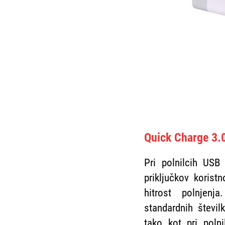
Quick Charge 3.0
Pri polnilcih USB 
priključkov koristn
hitrost polnjen
standardnih števil
tako kot pri poln