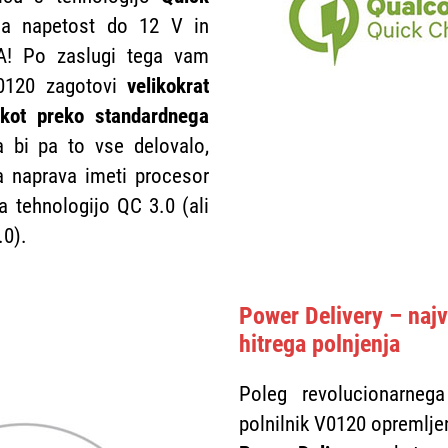
a napetost do 12 V in
A! Po zaslugi tega vam
V0120 zagotovi
velikokrat
e kot preko standardnega
a bi pa to vse delovalo,
 naprava imeti procesor
a tehnologijo QC 3.0 (ali
.0).
Power Delivery – najv
hitrega polnjenja
Poleg revolucionarneg
polnilnik V0120 opremlje