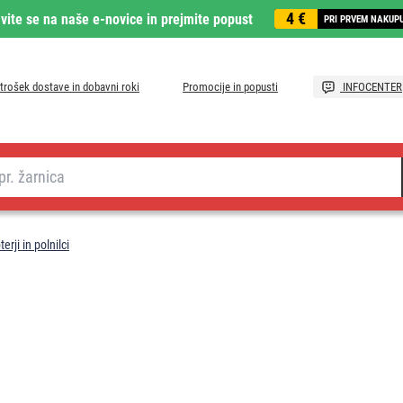
4 €
avite se na naše e-novice in prejmite popust
PRI PRVEM NAKUP
trošek dostave in dobavni roki
Promocije in popusti
INFOCENTER
rji in polnilci