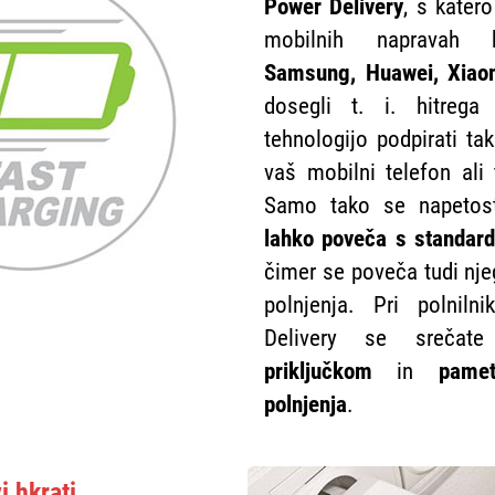
Power Delivery
, s katero
mobilnih napravah 
Samsung, Huawei, Xiaom
dosegli t. i. hitrega 
tehnologijo podpirati tak
vaš mobilni telefon ali 
Samo tako se napeto
lahko poveča s standar
čimer se poveča tudi nje
polnjenja. Pri polnil
Delivery se sreča
priključkom
in
pamet
polnjenja
.
i hkrati