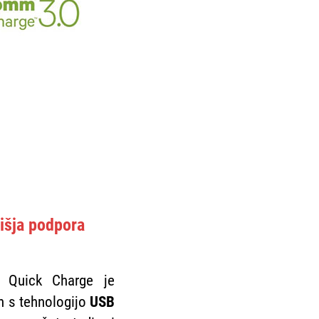
išja podpora
a Quick Charge je
n s tehnologijo
USB