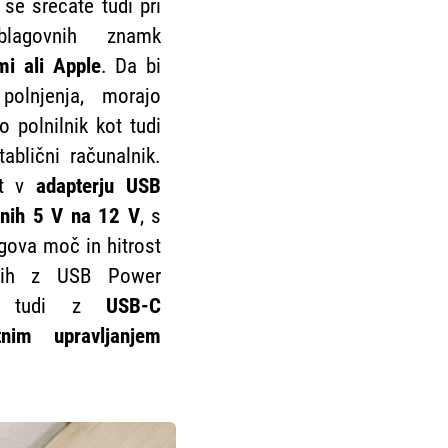
 se srečate tudi pri
blagovnih znamk
i ali Apple
. Da bi
polnjenja, morajo
o polnilnik kot tudi
tablični računalnik.
st v
adapterju USB
dnih 5 V na 12 V
, s
gova moč in hitrost
nikih z USB Power
te tudi z
USB-C
nim upravljanjem