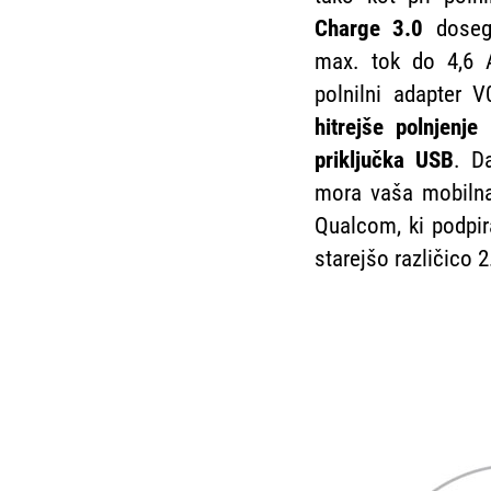
Charge 3.0
doseg
max. tok do 4,6 
polnilni adapter 
hitrejše polnjenj
priključka USB
. D
mora vaša mobilna
Qualcom, ki podpir
starejšo različico 2