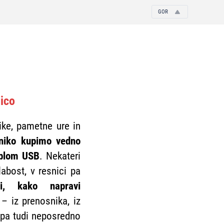
GOR
nico
ike, pametne ure in
oniko kupimo vedno
ablom USB
. Nekateri
abost, v resnici pa
i, kako napravi
– iz prenosnika, iz
i pa tudi neposredno