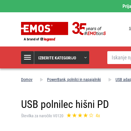
Prij
S
Iskanje
IZBERITE KATEGORIJO
Domov
PowerBank, polnilci in napajalniki
USB adapte
USB polnilec hišni PD
4x
Številka za naročilo V0120