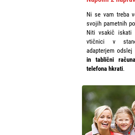
Ni se vam treba v
svojih pametnih po
Niti vsakič iskati
vtičnici v stan
adapterjem odslej
in tablični raču
telefona hkrati
.