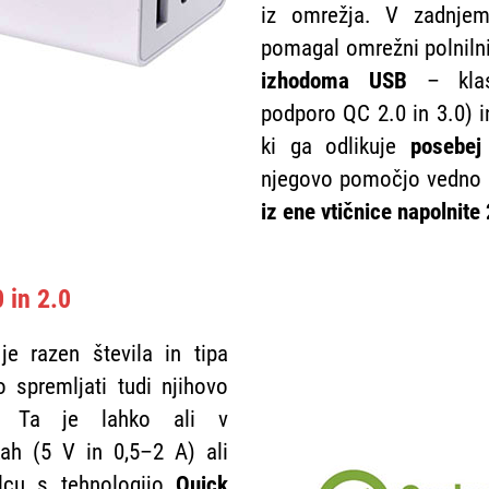
iz omrežja. V zadnje
pomagal omrežni polniln
izhodoma USB
– kla
podporo QC 2.0 in 3.0)
ki ga odlikuje
posebej 
njegovo pomočjo vedno z
iz ene vtičnice napolnite 
 in 2.0
je razen števila in tipa
o spremljati tudi njihovo
ja. Ta je lahko ali v
kah (5 V in 0,5–2 A) ali
ilcu s tehnologijo
Quick