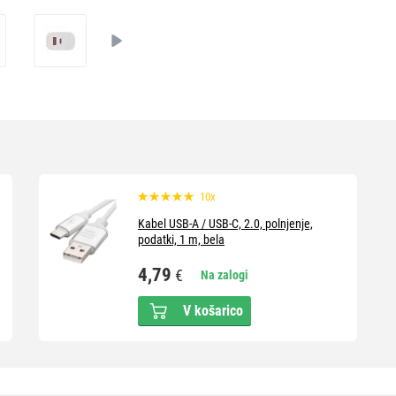
10x
Kabel USB-A / USB-C, 2.0, polnjenje,
podatki, 1 m, bela
4,79
€
Na zalogi
V košarico