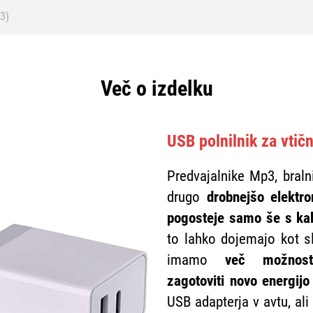
3)
Več o izdelku
USB polnilnik za vtič
Predvajalnike Mp3, braln
drugo
drobnejšo elektr
pogosteje samo še s k
to lahko dojemajo kot sl
imamo
več možnost
zagotoviti novo energijo
USB adapterja v avtu, al