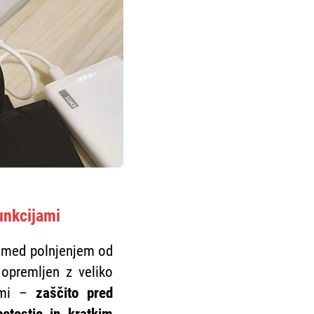
unkcijami
i med polnjenjem od
opremljen z veliko
kami –
zaščito pred