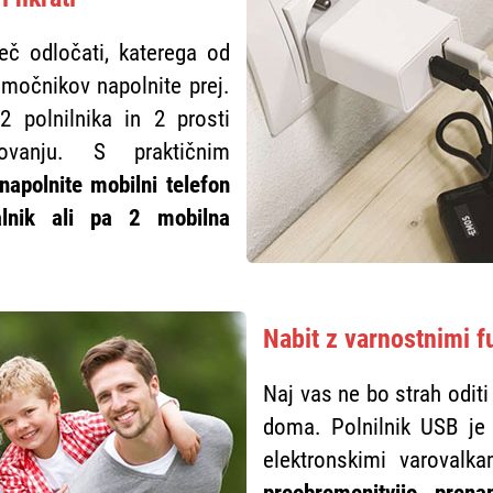
eč odločati, katerega od
močnikov napolnite prej.
 2 polnilnika in 2 prosti
ovanju. S praktičnim
napolnite mobilni telefon
nalnik ali pa 2 mobilna
Nabit z varnostnimi f
Naj vas ne bo strah odit
doma. Polnilnik USB je 
elektronskimi varoval