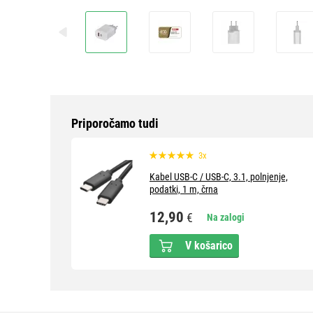
Priporočamo tudi
3x
Kabel USB-C / USB-C, 3.1, polnjenje,
podatki, 1 m, črna
12,90
€
Na zalogi
V košarico